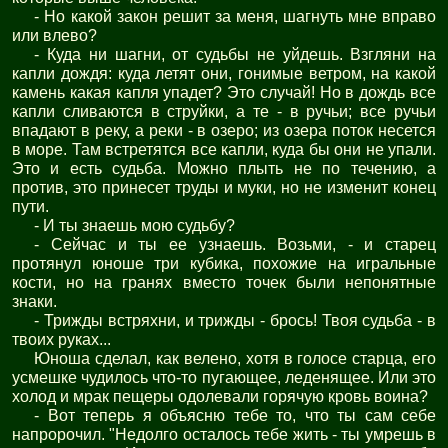
- Но какой закон решит за меня, шагнуть мне вправо
или влево?
- Куда ни шагни, от судьбы не уйдешь. Взгляни на
капли дождя: куда летят они, гонимые ветром, на какой
камень какая капля упадет? Это случай! Но в дождь все
капли сливаются в струйки, а те - в ручьи; все ручьи
впадают в реку, а реки - в озеро; из озера поток несется
в море. Там встретятся все капли, куда бы они не упали.
Это и есть судьба. Можно плыть не по течению, а
против, это принесет труды и муки, но не изменит конец
пути.
- И ты знаешь мою судьбу?
- Сейчас и ты ее узнаешь. Возьми, - и старец
протянул юноше три кубика, похожие на игральные
кости, но на гранях вместо точек были непонятные
знаки.
- Трижды встряхни, и трижды - брось! Твоя судьба - в
твоих руках...
Юноша сделал, как велено, хотя в голосе старца, его
усмешке чудилось что-то пугающее, леденящее. Или это
холод и мрак пещеры одолевали горячую кровь воина?
- Вот теперь я объясню тебе то, что ты сам себе
напророчил. "Недолго осталось тебе жить - ты умрешь в