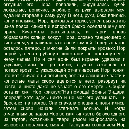
оглушил его. Нора повалили, обрушились кучей
лохматые, вонючие, злобные; из руки вырвали меч,
едва не оторвав и саму руку. В ноги, руки, бока впились
когти и клыки... Нор, прикрывая горло, успел выхватить
из-за пояса кинжал и вспорол брюхо оседлавшему его
врагу. Куча-мала рассыпалась, и тарги вновь
образовали кольцо вокруг Нора, словно танцующего с
кинжалом, уворачиваясь от лап и камней. Теперь врагов
осталось пятеро, и многие были покрыты кровью: Нор
порой успевал рубануть кинжалом по протянутым к
нему лапам. Но и сам воин был изранен ударами и
укусами, силы быстро таяли, в ушах зазвенело от
потери крови. С ужасающей отчетливостью Нор понял,
что вот сейчас он и погибнет, вот эти слюнявые пасти и
когтистые лапы скоро вцепятся в него, разорвут на
части, и никто даже не узнает о его смерти... Собрав
остатки сил, Нор крикнул:"На помощь! Воины Эндара,
вперед!" хотя здесь никто и не мог его услышать - и
бросился на таргов. Они сначала опешили, попятились,
затем снова начали стягивать кольцо. И, когда
отчаянным выпадом Нор вонзил кинжал в брюхо одного
из таргов, остальные твари разом набросились на
человека, повалили, смяли... Гаснущим сознанием Нор