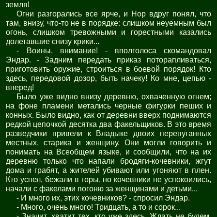
земля!
Огни разгорались все ярче, и Нор вдруг понял, что
там, внизу, что-то не в порядке: слишком неуемным был
огонь, слишком тревожными и горестными казались
долетавшие снизу крики...
- Воины, внимание! - вполголоса скомандовал
Эндар. - Задним передать приказ поторапливаться,
приготовить оружие, строиться в боевой порядок! Кто
здесь, передовой дозор, быть начеку! Ко мне, цепью -
вперед!
Было уже видно внизу деревню, охваченную огнем;
на фоне пламени метались черные фигурки пеших и
конных. Было видно, как от деревни вверх поднимаются
редкой цепочкой десятка два факельщиков. В это время
разведчики привели к Владыке двоих перепуганных
местных, старика и женщину. Они могли говорить и
понимать на Всеобщем языке, и сообщили, что на их
деревню только что напали бродяги-кочевники, жгут
дома и грабят, а жителей убивают или угоняют в плен.
Кто успел, бежали в горы, но кочевники не успокоились,
начали с факелами погоню за женщинами и детьми...
- И много их, этих кочевников? - спросил Эндар.
- Много, очень много! Тридцать, а то и сорок...
- Значит, хватит тех, кто уже здесь. Ждать не будем.