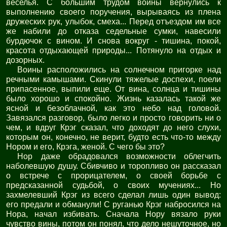
веселья. С большим трудом воины вернулись к
выполнению своего поручения, вырываясь из плена
дружеских рук, улыбок, смеха... Перед отъездом им все
же набили до отказа седельные сумки, навесили
бурдючок с вином. И снова вокруг - тишина, покой,
красота отдыхающей природы... Потянуло на отдых и
дозорных.
Воины расположились на солнечном пригорке над
речными камышами. Скинули тяжелые доспехи, поели
припасенное, выпили еще. От вина, солнца и тишины
было хорошо и спокойно. Жизнь казалась такой же
ясной и безоблачной, как это небо над головой.
Завязался разговор, было легко и просто говорить ни о
чем, и вдруг Крэг сказал, что доходят до него слухи,
которым он, конечно, не верит, будто есть что-то между
Нором и его, Крэга, женой. С чего бы это?
Нор даже обрадовался возможности облегчить
наболевшую душу. Сбивчиво и торопливо он рассказал
о встрече с прорицателем, о своей борьбе с
предсказанной судьбой, о своих мучениях... Но
захмелевший Крэг из всего сделал лишь один вывод:
его предали и обманули! С руганью Крэг набросился на
Нора, начал избивать. Сначала Нору вязало руки
чувство вины, потом он понял, что дело нешуточное, но