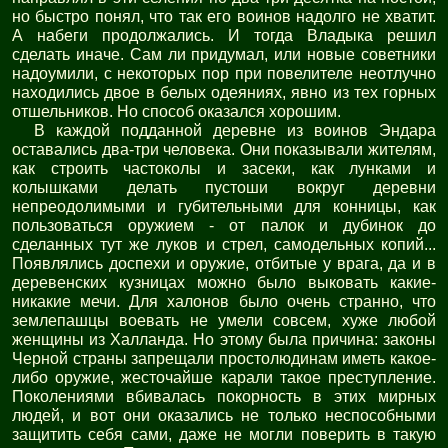
но быстро понял, что так его воинов надолго не хватит.
А набеги продолжались. И тогда Владыка решил
сделать иначе. Сам ли придумал, или новые советники
надоумили, с некоторых пор при повелителе неотлучно
находились двое в белых одеяниях, явно из тех горных
отшельников. Но способ оказался хорошим.
В каждой подданной деревне из воинов Эндара
оставались два-три человека. Они показывали жителям,
как строить частоколы и засеки, как лунками и
колышками делать пустоши вокруг деревни
непреодолимыми и губительными для конницы, как
пользоваться оружием - от палок и дубинок до
сделанных тут же луков и стрел, самодельных копий...
Появлялись доспехи и оружие, отбитые у врага, да и в
деревенских кузницах можно было выковать какие-
никакие мечи. Для халонов было очень странно, что
землепашцы воевать не умели совсем, хуже любой
женщины из Халланда. Но этому была причина: законы
Черной страны запрещали простолюдинам иметь какое-
либо оружие, жесточайше карали такое преступление.
Поколениями вбивалась покорность в этих мирных
людей, и вот они оказались не только неспособными
защитить себя сами, даже не могли поверить в такую