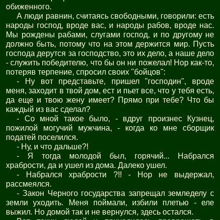
обиженного.
А люди равнин, считаясь свободными, говорили: есть
народы господ, вроде вас, и народы рабов, вроде нас.
Мы рождены рабами, слугами господ, и по другому не
должно быть, потому что на этом держится мир. Пусть
господа дерутся за господство, это их дело, а наше дело
- служить победителю, что бы он ни пожелал! Нор как-то,
потеряв терпение, спросил своих "бойцов":
- Ну вот представьте, пришел "господин", вроде
меня, заходит в твой дом, ест и пьет все, что у тебя есть,
да еще и твою жену имеет? Прямо при тебе? Что бы
каждый из вас сделал?
- Со мной такое было, - вдруг произнес Кузнец,
пожилой могучий мужчина, - когда ко мне сборщик
податей поселился.
- Ну, и что дальше?!
- Я тогда молодой был, горячий... Набрался
храбрости, да и ушел из дома. Далеко ушел.
- Набрался храбрости ?!! - Нор не выдержал,
рассмеялся.
- Закон Черного государства запрещал земледелу с
земли уходить. Меня поймали, избили плетью - еле
выжил. Но домой так и не вернулся, здесь остался.