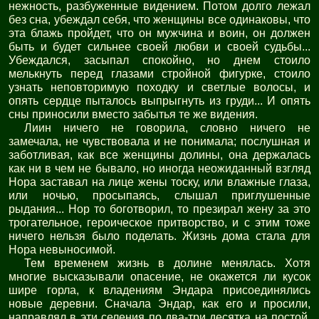
нежность, разбуженные видением. Потом долго лежал
без сна, убеждал себя, что женщины все одинаковы, что
эта блажь пройдет, что он мужчина и воин, он должен
быть и будет сильнее своей любви и своей судьбы...
Убеждался, засыпал спокойно, но днем стоило
мелькнуть перед глазами стройной фигурке, стоило
узнать неповторимую походку и светлые волосы, и
опять сердце пыталось выпрыгнуть из груди... И опять
сны приносили вместо забытья те же видения.
Лиин ничего не говорила, словно ничего не
замечала, не чувствовала и не понимала; послушная и
заботливая, как все женщины долины, она держалась
как ни в чем не бывало, но иногда неожиданный взгляд
Нора заставал на лице жены тоску, или влажные глаза,
или ночью, просыпаясь, слышал приглушенные
рыдания... Нор то боготворил, то презирал жену за это
трогательное, героическое притворство, и с этим тоже
ничего нельзя было поделать. Жизнь дома стала для
Нора невыносимой.
Тем временем жизнь в долине менялась. Хотя
многие высказывали опасение, не окажется ли кусок
шире горла, к владениям Эндара присоединялись
новые деревни. Сначала Эндар, как его и просили,
направлял в эти селения по два-три десятка на постой,