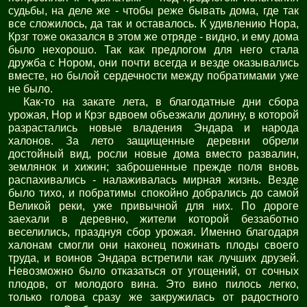
судьбы, на деле же - чтобы реже бывать дома, где так
все сложилось, да так и оставалось. К удивлению Нора,
Крзг тоже оказался в этом же отряде - видно, и ему дома
было нехорошо. Так как предлогом для него стала
дружба с Нором, они почти всегда и везде оказывались
вместе, но былой сердечности между побратимами уже
не было.
Как-то на закате лета, в благодатные дни сбора
урожая, Нор и Крэг вдвоем объезжали долину, в которой
разрастались новые владения Эндара и народа
халонов. За лето защищенные деревни обрели
достойный вид, росли новые дома вместо развалин,
землянок и хижин; заброшенные прежде поля вновь
распахивались - налаживалась мирная жизнь. Везде
было тихо, и побратимы спокойно добрались до самой
Великой реки, уже привычной для них. По дороге
заехали в деревню, жители которой беззаботно
веселились, празднуя сбор урожая. Именно благодаря
халонам смогли они наконец пожинать плоды своего
труда, и воинов Эндара встретили как лучших друзей.
Невозможно было отказаться от угощений, от сочных
плодов, от молодого вина. Это вино пилось легко,
только голова сразу же закружилась от радостного