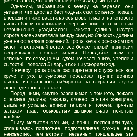
уже казалось, что они зашли в безвыходный тупик.
Однажды, забравшись к вечеру на перевал, они
увидели, что царство бесплодных скал остается позади,
впереди и ниже расстилалось море тумана, из которого
лишь вблизи поднимались черные пики и за которым
безошибочно угадывалась близкая долина. Наутро
дорога вновь запетляла между скал, но близость долины
уже не оставляла сомнений, тропа вела в основном под
уклон, и встречный ветер, все более теплый, приносил
непривычные пряные запахи. Передайте всем по
цепочке, что сегодня мы будем ночевать внизу, в тепле и
сытости! - повелел Эндар, и воины ускорили ход.
К вечеру тропа стала расширяться и спускаться все
круче, и уже в сумерках передовая группа воинов
вышла из скального лабиринта на открытый крутой
склон, где тропа терялась.
Перед ними, смутно различимая в темноте, лежала
огромная долина; лежала, словно спящая женщина,
дыша на усталых воинов теплом и покоем, пряным
запахом трав, горьковатым дымком очага, печеным
хлебом...
Внизу мелькали огоньки, и воины поспешили туда,
сплачиваясь поплотнее, подготавливая оружие: еще
неизвестно, чем встретит незваных пришельцев эта