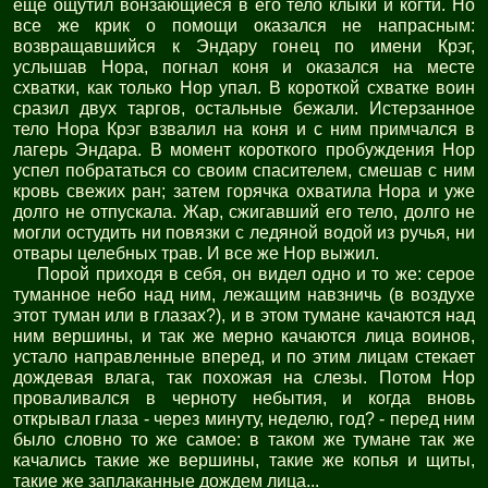
еще ощутил вонзающиеся в его тело клыки и когти. Но
все же крик о помощи оказался не напрасным:
возвращавшийся к Эндару гонец по имени Крэг,
услышав Нора, погнал коня и оказался на месте
схватки, как только Нор упал. В короткой схватке воин
сразил двух таргов, остальные бежали. Истерзанное
тело Нора Крэг взвалил на коня и с ним примчался в
лагерь Эндара. В момент короткого пробуждения Нор
успел побрататься со своим спасителем, смешав с ним
кровь свежих ран; затем горячка охватила Нора и уже
долго не отпускала. Жар, сжигавший его тело, долго не
могли остудить ни повязки с ледяной водой из ручья, ни
отвары целебных трав. И все же Нор выжил.
Порой приходя в себя, он видел одно и то же: серое
туманное небо над ним, лежащим навзничь (в воздухе
этот туман или в глазах?), и в этом тумане качаются над
ним вершины, и так же мерно качаются лица воинов,
устало направленные вперед, и по этим лицам стекает
дождевая влага, так похожая на слезы. Потом Нор
проваливался в черноту небытия, и когда вновь
открывал глаза - через минуту, неделю, год? - перед ним
было словно то же самое: в таком же тумане так же
качались такие же вершины, такие же копья и щиты,
такие же заплаканные дождем лица...