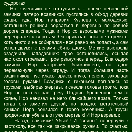
судорогах.
Но кочевники не отступились - после небольшой
заминки пятеро всадников пустились в обход деревни
сзади, туда Нор направил Кузнеца с молодежью,
остальные решили ворваться в деревню по ровной
дороге спереди. Тогда и Нор со взрослыми мужиками
перебрался к воротам. Он приказал пока не стрелять,
хоть никто и не собирался - все равно не попасть, а сам
успел двумя стрелами сбить двоих. Меткие выстрелы
озадачили нападавших: трое остановились, осыпая
частокол стрелами, трое рванулись вперед. Благодаря
заминке Нор застрелил ближайшего, но двое
перемахнули через ограду. И тогда большая часть
защитников пустилась врассыпную, нелепо закрывая
головы руками! Всадники с гиканьем погнались за
трусами, выбирая жертвы, и снесли головы троим, пока
Нор не поспел навстречу. Подняв брошенное кем-то
копье, Нор нанизал на него ближайшего врага. Только
тогда его заметил другой, но поздно: метательный
кинжал Нора вонзился в горло кочевника. А трусы
продолжали убегать от уже мертвых! И Нор взревел:
- Назад, слизняки! Убью!!! И "воины" повернули к
частоколу, все так же закрываясь руками. По счастью,
остальные кочевники так и не решились штурмовать