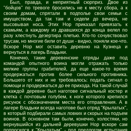
Был, правда, и неприятный сюрприз. Двое из
"бойцов" по тревоге бросились не к месту сбора, а к
своим домам, спрятали в подполье свои семьи с
имуществом, да так там и сидели до вечера, не
высовывая носа. Этих Нор приказал привязать к
скамьям, а каждому из дравшихся до конца велел по
разу хлестнуть дезертира плетью. Кто-то сочувствовал
трусам, но многие били от души - видно, поняли кое-что.
Вскоре Нор мог оставить деревню на Кузнеца и
вернуться в лагерь Владыки.
Конечно, такие деревенские отряды даже под
командой опытного воина могли отражать только
мелкие группы грабителей, да еще какое-то время
продержаться против более сильного противника.
Большего от них и не требовалось: подать сигнал о
помощи и продержаться до ее прихода. На такой случай
в каждой деревне был наготове сигнальный костер и
клетка с почтовым голубем, к ноге которого крепился
рисунок с обозначением места его отправления. А в
лагере Владыки всегда наготове был отряд "Крылатых",
в который подбирали самых ловких и скорых на подъем
воинов. В основном там были, конечно, холостяки, но
вернувшийся из дальней деревушки Нор вскоре сам
попросился к "Крылатым" - под предлогом испытания