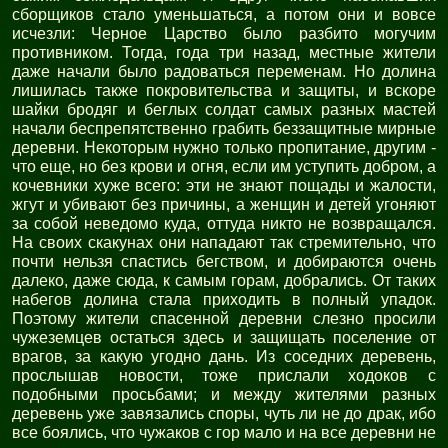
сборщиков стало уменьшаться, а потом они и вовсе
исчезли: Черное Царство было разбито могучим
противником. Тогда, года три назад, местные жители
даже начали было радоваться переменам. Но долина
лишилась также покровительства и защиты, и вскоре
шайки бродяг и беглых солдат самых разных мастей
начали беспрепятственно грабить беззащитные мирные
деревни. Некоторым нужно только пропитание, другим -
что еще, но без крови и огня, если им уступить добром, а
кочевники хуже всего: эти не знают пощады и жалости,
жгут и убивают без причины, а женщин и детей угоняют
за собой неведомо куда, оттуда никто не возвращался.
На своих скакунах они нападают так стремительно, что
почти нельзя спастись бегством, и добираются очень
далеко, даже сюда, к самым горам, добрались. От таких
набегов долина стала приходить в полный упадок.
Поэтому жители спасенной деревни слезно просили
чужеземцев остаться здесь и защищать поселение от
врагов, за какую угодно дань. Из соседних деревень,
прослышав новости, тоже прислали ходоков с
подобными просьбами; и между жителями разных
деревень уже завязались споры, чуть ли не до драк, ибо
все боялись, что чужаков с гор мало и на все деревни не