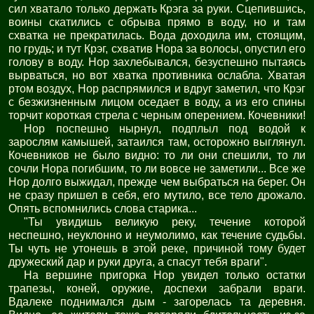
сил хватало только держать Крэга за руки. Сцепившись,
воины скатились с обрыва прямо в воду, но и там
схватка не прекратилась. Вода доходила им, стоящим,
по грудь; и тут Крэг, схватив Нора за волосы, опустил его
голову в воду. Нор захлебывался, безуспешно пытаясь
вырваться, но вот хватка противника ослабла. Хватая
ртом воздух, Нор распрямился и вдруг заметил, что Крэг
с безжизненным лицом оседает в воду, а из его спины
торчит короткая стрела с черным оперением. Кочевники!
Нор поспешно нырнул, подплыл под водой к
зарослям камышей, затаился там, осторожно выглянул.
Кочевников не было видно: то ли они спешили, то ли
сочли Нора погибшим, то ли вовсе не заметили... Все же
Нор долго выжидал, прежде чем выбраться на берег. Он
не сразу пришел в себя, его мутило, все тело дрожало.
Опять вспомнились слова старика...
"Ты увидишь великую реку, течение которой
неспешно, неуклонно и неумолимо, как течение судьбы.
Ты чуть не утонешь в этой реке, причиной тому будет
дружеский дар и руки друга, а спасут тебя враги".
На вершине пригорка Нор увидел только остатки
трапезы, коней, оружие, доспехи забрали враги.
Вдалеке поднимался дым - загорелась та деревня.