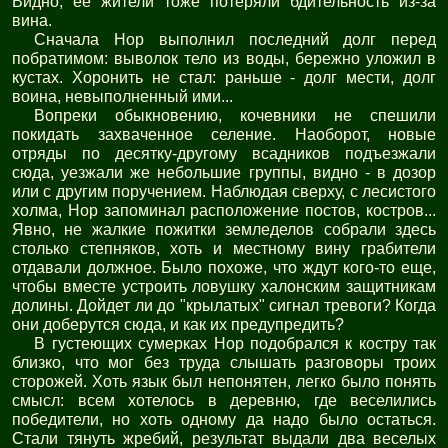
Видно, ее жители тоже потеряли бдительность из-за
вина.
Сначала Нор выполнил последний долг перед
побратимом: выволок тело из воды, бережно уложил в
кустах. Хоронить не стал: раньше - долг мести, долг
воина, невыполненный ими...
Вопреки обыкновению, кочевники не спешили
покидать захваченное селение. Наоборот, новые
отряды по десятку-другому всадников подъезжали
сюда, уезжали же небольшие группы, видно - в дозор
или с другим поручением. Наблюдая сверху, с лесистого
холма, Нор запоминал расположение постов, костров...
Явно, не жалкие пожитки земледелов собрали здесь
столько степняков, хоть и местному вину грабители
отдавали должное. Было похоже, что ждут кого-то еще,
чтобы вместе устроить ловушку халонским защитникам
долины. Дойдет ли до "крылатых" сигнал тревоги? Когда
они доберутся сюда, и как их предупредить?
В густеющих сумерках Нор подобрался к костру так
близко, что мог без труда слышать разговоры троих
сторожей. Хоть язык был непонятен, легко было понять
смысл: всем хотелось в деревню, где веселились
победители, но хоть одному да надо было остаться.
Стали тянуть жребий, результат выдали два веселых