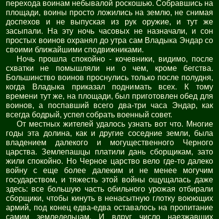
перехода воинам небывалой роскошью. Собравшись на
площади, воины просто ложились на землю, не снимая
доспехов и не выпуская из рук оружие, и тут же
засыпали. На эту ночь часовых не назначали, и сон
простых воинов охранял до утра сам Владыка Эндар со
своими ближайшими сподвижниками.
Ночь прошла спокойно - кочевники, видимо, после
схватки не помышляли ни о чем, кроме бегства.
Большинство воинов проснулись только после полудня,
когда Владыка приказал поднимать всех. К тому
времени тут же, на площади, был приготовлен обед для
воинов, а поспавший всего два-три часа Эндар, как
всегда бодрый, успел собрать военный совет.
От местных жителей удалось узнать вот что. Многие
годы эта долина, как и другие соседние земли, была
владением далекого и могущественного Черного
царства. Землепашцы платили дань сборщикам, зато
жили спокойно. Но Черное царство вело где-то далеко
войну с еще более далеким и не менее могучим
государством, и тяжесть этой войны ощущалась даже
здесь: все большую часть обильного урожая отбирали
сборщики, чтобы кинуть в ненасытную глотку воюющих
армий, под конец едва-едва оставалось на пропитание
самим земледельцам. И вдруг число наезжавших