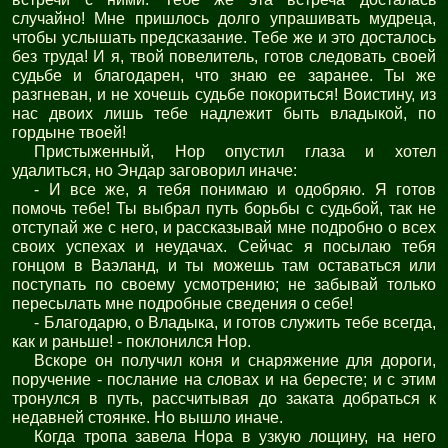
случайно! Мне пришлось долго упрашивать мудреца,
чтобы услышать предсказание. Тебе же и это досталось
без труда! И я, твой повелитель, готов следовать своей
судьбе и благодарен, что знаю ее заранее. Ты же
разгневан, и не хочешь судьбе покориться! Воистину, из
нас двоих лишь тебе надлежит быть владыкой, по
гордыне твоей!
Пристыженный, Нор опустил глаза и хотел
удалиться, но Эндар заговорил иначе:
- И все же, я тебя понимаю и одобряю. Я готов
помочь тебе! Ты выбрал путь борьбы с судьбой, так не
отступай же с него, и рассказывай мне подробно о всех
своих успехах и неудачах. Сейчас я посылаю тебя
гонцом в Ваэланд, и ты можешь там оставаться или
поступать по своему усмотрению; не забывай только
пересылать мне подробные сведения о себе!
- Благодарю, о Владыка, и готов служить тебе всегда,
как и раньше! - поклонился Нор.
Вскоре он получил коня и снаряжение для дороги,
поручение - послание на словах и на бересте; и с этим
тронулся в путь, расcчитывая до заката добраться к
недавней стоянке. Но вышло иначе.
Когда тропа завела Нора в узкую лощину, на него