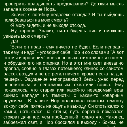
проверить правдивость предсказания? Дерзкая мысль
запала в сознание Нора.
-Значит, я погибну недалеко отсюда? И ты выйдешь
полюбоваться на мою смерть?
-Я могу видеть, и не выходя отсюда.
-Ну хорошо! Значит, ты-то будешь жив и сможешь
увидеть мою смерть?
-Да!
"Если он прав - ему ничего не будет. Если неправ -
так ему и надо" - уговорил себя Нор и со словами "А вот
это мы и проверим" внезапно выхватил клинок из ножен
и обрушил его на старика. Но в этот миг свет внезапно
пропал, словно в глазах потемнело; клинок со свистом
рассек воздух и не встретил ничего, кроме песка на дне
пещеры. Ощущение непоправимой беды, ужас перед
непонятным и невозможным охватили воина. Ему
показалось, что старик или какой-то неведомый враг
сейчас нападет из темноты с каким-то коварным
оружием... В панике Нор полосовал клинком темноту
вокруг себя, пятясь на ощупь к выходу. Он спотыкался о
камни, натыкался на стены; путь обратно показался
стократ длиннее, чем пройденный только что. Наконец
забрезжил свет, и Нор бросился к выходу - боком, не