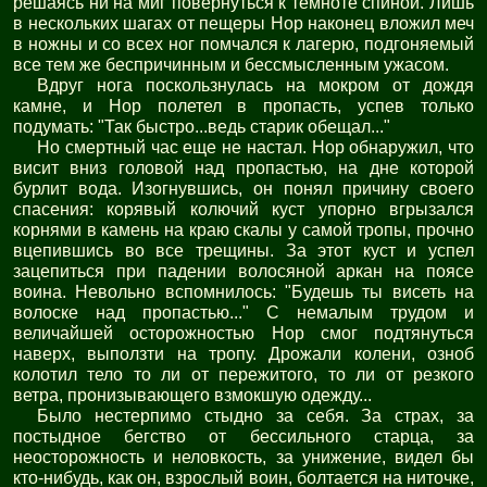
решаясь ни на миг повернуться к темноте спиной. Лишь
в нескольких шагах от пещеры Нор наконец вложил меч
в ножны и со всех ног помчался к лагерю, подгоняемый
все тем же беспричинным и бессмысленным ужасом.
Вдруг нога поскользнулась на мокром от дождя
камне, и Нор полетел в пропасть, успев только
подумать: "Так быстро...ведь старик обещал..."
Но смертный час еще не настал. Нор обнаружил, что
висит вниз головой над пропастью, на дне которой
бурлит вода. Изогнувшись, он понял причину своего
спасения: корявый колючий куст упорно вгрызался
корнями в камень на краю скалы у самой тропы, прочно
вцепившись во все трещины. За этот куст и успел
зацепиться при падении волосяной аркан на поясе
воина. Невольно вспомнилось: "Будешь ты висеть на
волоске над пропастью..." С немалым трудом и
величайшей осторожностью Нор смог подтянуться
наверх, выползти на тропу. Дрожали колени, озноб
колотил тело то ли от пережитого, то ли от резкого
ветра, пронизывающего взмокшую одежду...
Было нестерпимо стыдно за себя. За страх, за
постыдное бегство от бессильного старца, за
неосторожность и неловкость, за унижение, видел бы
кто-нибудь, как он, взрослый воин, болтается на ниточке,