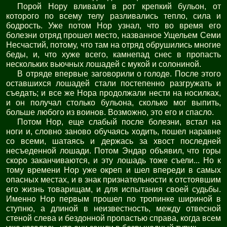
Порой Нору вливали в рот крепкий бульон, от
которого по всему телу разливались тепло, сила и
бодрость. Уже потом Нор узнал, что во время его
болезни отряд прошел место, названное Ущельем Семи
Несчастий, потому, что там на отряд обрушились многие
беды, и, что хуже всего, камнепад снес в пропасть
нескольких вьючных лошадей с мукой и солониной.
В отряде впервые заговорили о голоде. После этого
оставшихся лошадей стали постепенно разгружать и
съедать; и все же Нора продолжали нести на носилках,
и он получал столько бульона, сколько мог выпить,
больше любого из воинов. Возможно, это его и спасло.
Потом Нор, еще слабый после болезни, встал на
ноги и, словно заново обучаясь ходить, пошел наравне
со всеми, шатаясь и держась за хвост последней
несъеденной лошади. Потом Эндар объявил, что горы
скоро заканчиваются, и эту лошадь тоже съели... Но к
тому времени Нор уже окреп и шел впереди в самых
опасных местах, и в знак признательности к отстоявшим
его жизнь товарищам, и для испытания своей судьбы.
Именно Нор первым прошел по тропинке шириной в
ступню, а длиной в неизвестность, между отвесной
стеной слева и бездонной пропастью справа, когда всем