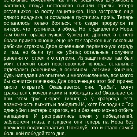
частокол, откуда бестолково сыпали стрелы пятеро
оставшихся на посту защитников. Нор застрелил еще
одного всадника, и остальные пустились прочь. Теперь
оставалось только бояться, что сзади прорвутся те
пятеро, что пустились в обход. Но, к удивлению Нора,
там было гораздо лучше: Кузнец не дрогнул, а с него
брали пример юноши, еще не так зараженные вековым
рабским страхом. Двое кочевников перемахнули ограду
и там, но были тут же убиты; остальные получили
ранения от стрел и отступили. Из защитников там был
убит стрелой один неосторожный юноша, остальные
отделались ранениями, в основном - легкими. Конечно,
будь нападавшие опытнее и многочисленнее, все могло
бы кончится плачевно. Для ополченцев этот бой принес
много открытий. Оказывается, они, "рабы", могут
сражаться с кочевниками и побеждать их! Оказывается,
при этом трус скорее гибнет, а у храбреца есть
возможность выжить и победить! И, хотя Господин с Гор
один убил шестерых врагов, но и без него можно отбить
нападение! И расправились плечи у победителей,
заблестели глаза, и глядели они теперь на Нора без
прежнего подобострастия. Пожалуй, это и стало самой
большой победой того дня.