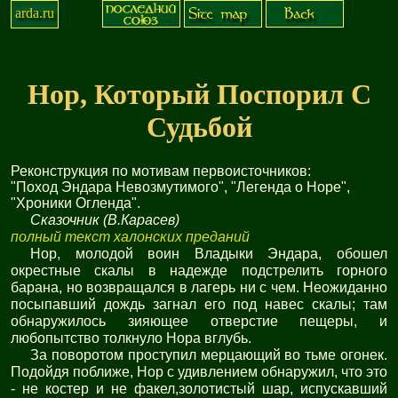
arda.ru
Нор, Который Поспорил С
Судьбой
Реконструкция по мотивам первоисточников:
"Поход Эндара Невозмутимого", "Легенда о Норе",
"Хроники Огленда".
Сказочник (В.Карасев)
полный текст халонских преданий
Нор, молодой воин Владыки Эндара, обошел
окрестные скалы в надежде подстрелить горного
барана, но возвращался в лагерь ни с чем. Неожиданно
посыпавший дождь загнал его под навес скалы; там
обнаружилось зияющее отверстие пещеры, и
любопытство толкнуло Нора вглубь.
За поворотом проступил мерцающий во тьме огонек.
Подойдя поближе, Нор с удивлением обнаружил, что это
- не костер и не факел,золотистый шар, испускавший