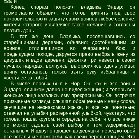
хватит.
Конец спорам положил владыка Эндар: он
громогласно объявил, что готов принять под свое
покровительство и защиту своих воинов любое селение,
жители которого изъявляют такое желание и согласны
платить дань.
В тот же день Владыка, посовещавшись со
старейшинами деревни, объявил: достойнейшим из
воинов, отличившимся во вчерашнем бою и
предыдущем походе, даруется право выбрать жену из
девушек и вдов деревни. Десятка три невест в своих
лучших нарядах, волнуясь, выстроились вдоль улицы;
воину оставалось только взять руку избранницы и
увести ее за собой.
В числе первых был и Нор. Он, как и все воины
Эндара, слишком давно не видел женщин; и теперь все
женские лица казались ему прекрасными. Он встречал
призывные взгляды, слышал обращенные к нему слова,
звучащие на незнакомом языке, и все же понятные;
отвечал на улыбки растерянной улыбкой, чувствуя, что
голова пошла кругом, и сердясь на себя, что все никак
не может сделать свой выбор и тем задерживает
остальных. И вдруг он дошел до девушки, перед которой
все остальные померкли, как свечи перед солнцем. Это