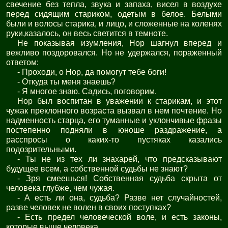
свечение без тепла, звука и запаха, висел в воздухе
перед сидящим стариком, одетым в белое. Белыми
были и волосы старика, и лицо, и сложенные на коленях
руки,казалось, он весь светится в темноте.
Не показывая изумления, Нор шагнул вперед и
вежливо поздоровался. Но не удержался, пораженный
ответом:
- Проходи, о Нор, да помогут тебе боги!
- Откуда ты меня знаешь?
- Я многое знаю. Садись, поговорим.
Нор был воспитан в уважении к старикам, и этот
чужак преклонного возраста вызвал в нем почтение. Но
надменность старца, его туманные и уклончивые фразы
постепенно подняли в юноше раздражение, а
расспросы о каких-то пустяках казались
подозрительными.
- Ты не из тех ли знахарей, что предсказывают
будущее всем, а собственной судьбы не знают?
- Зря смеешься! Собственная судьба скрыта от
человека глубже, чем чужая.
- А есть ли она, судьба? Разве нет случайностей,
разве человек не волен в своих поступках?
- Есть предел человеческой воле, и есть законы,
которые выше человека.