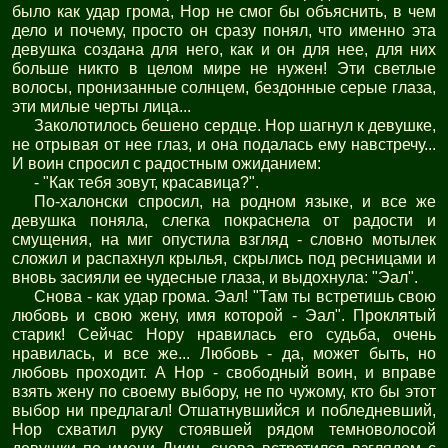
было как удар грома, Нор не смог бы объяснить, в чем
дело и почему, просто он сразу понял, что именно эта
девушка создана для него, как и он для нее, для них
больше никто в целом мире не нужен! Эти светлые
волосы, пронизанные солнцем, бездонные серые глаза,
эти милые черты лица...
Заколотилось бешено сердце. Нор шагнул к девушке,
не отрывая от нее глаз, и она подалась ему навстречу...
И воин спросил с радостным ожиданием:
- "Как тебя зовут, красавица?".
По-халонски спросил, на родном языке, и все же
девушка поняла, слегка покраснела от радости и
смущения, на миг опустила взгляд - словно мотылек
сложил и распахнул крылья, скрылись под ресницами и
вновь засияли ее чудесные глаза, и выдохнула: "Эал".
Снова - как удар грома. Эал! "Там ты встретишь свою
любовь и свою жену, имя которой - Эал". Проклятый
старик! Сейчас Нору нравилась его судьба, очень
нравилась, и все же... Любовь - да, может быть, но
любовь проходит. А Нор - свободный воин, и вправе
взять жену по своему выбору, не по чужому, кто бы этот
выбор ни предлагал! Отшатнувшийся и побледневший,
Нор схватил руку стоявшей рядом темноволосой