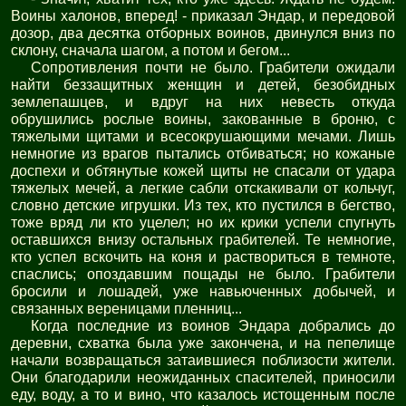
Воины халонов, вперед! - приказал Эндар, и передовой
дозор, два десятка отборных воинов, двинулся вниз по
склону, сначала шагом, а потом и бегом...
Сопротивления почти не было. Грабители ожидали
найти беззащитных женщин и детей, безобидных
землепашцев, и вдруг на них невесть откуда
обрушились рослые воины, закованные в броню, с
тяжелыми щитами и всесокрушающими мечами. Лишь
немногие из врагов пытались отбиваться; но кожаные
доспехи и обтянутые кожей щиты не спасали от удара
тяжелых мечей, а легкие сабли отскакивали от кольчуг,
словно детские игрушки. Из тех, кто пустился в бегство,
тоже вряд ли кто уцелел; но их крики успели спугнуть
оставшихся внизу остальных грабителей. Те немногие,
кто успел вскочить на коня и раствориться в темноте,
спаслись; опоздавшим пощады не было. Грабители
бросили и лошадей, уже навьюченных добычей, и
связанных вереницами пленниц...
Когда последние из воинов Эндара добрались до
деревни, схватка была уже закончена, и на пепелище
начали возвращаться затаившиеся поблизости жители.
Они благодарили неожиданных спасителей, приносили
еду, воду, а то и вино, что казалось истощенным после