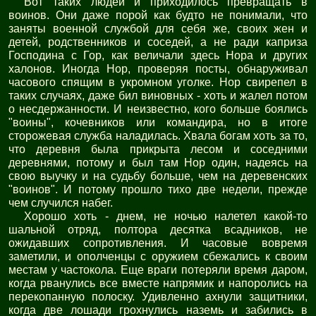
Вот таких людей и приходилось превращать в
воинов. Они даже порой как будто не понимали, что
заняты военной службой для себя же, своих жен и
детей, родственников и соседей, а не ради каприза
Господина с Гор, как величали здесь Нора и других
халонов. Иногда Нор, проверяя посты, обнаруживал
часового спящим в укромном уголке. Нор свирепел в
таких случаях, даже бил виновных - хоть и жалел потом
о несдержанности. И неизвестно, кого больше боялись
"воины", кочевников или командира, но в итоге
сторожевая служба наладилась. Хвала богам хоть за то,
что деревня была прикрыта лесом и соседними
деревнями, потому и был там Нор один, надеясь на
свою выучку и на судьбу больше, чем на деревенских
"воинов". И потому прошло тихо две недели, прежде
чем случился набег.
Хорошо хоть - днем, не ночью налетел какой-то
шальной отряд, полтора десятка всадников, не
ожидавших сопротивления. И часовые вовремя
заметили, и ополченцы с оружием сбежались к своим
местам у частокола. Еще враги потеряли время даром,
когда рванулись все вместе напрямик и напоролись на
перекопанную полоску. Удивленно ахнули защитники,
когда две лошади грохнулись наземь и забились в