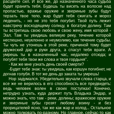
расцвете сил. И все же, до назначенного часа судьба
будет хранить тебя. Будешь ты висеть на волоске над
пропастью, вражье оружие и звериные зубы будут
терзать твое тело, жар будет тебя сжигать и мороз
леденить, - но не это тебя погубит. Твой путь лежит
навстречу восходящему солнцу, в богатую долину. Там
ты встретишь свою любовь и свою жену, имя которой -
Эал. Там ты увидишь великую реку, течение которой
неспешно, неуклонно и неумолимо, как течение судьбы.
Ты чуть не утонешь в этой реке, причиной тому будет
дружеский дар и руки друга, а спасут тебя враги. А
умрешь ты в назначенный час, недалеко отсюда; и
погубят тебя твои же слова и твоя гордыня".
- Как же мне узнать день своей смерти?
-Будет тебе знак: ты увидишь, как коршун погибнет, не
догнав голубя. В тот же день до заката ты умрешь!
Нор задумался. Убедительно звучали слова старца, и
все же не верилось в его способность все предвидеть:
ведь человек волен в своих поступках! Конечно,
нетрудно узнать, куда держит путь Владыка Эндар, и
можно знать, что там - реки, долины; вражеское оружие
и звериные зубы грозят любому воину - и без
прорицателей ясно, так же как жар и холод... Остальное
можно толковать по-разному. Но главное, сейчас-то как