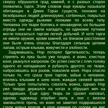
сверху обрушился град камней, и с разных сторон
появились тарги. Этим словом еще кувары называли
обитающих в Диких Горах существ, похожих на
безобразных людей длинноруких, согбенных, покрытых
вместо одежды рыжими лохмами по всему телу.
Человека эти твари боялись и ненавидели; на большие
отряды они не смели нападать, но одинокие путники
могли показаться таргам легкой добычей. И хотя тарги
не имели оружия, кроме камней, на близком расстоянии
они были очень опасны благодаря сильным цепким
лапам, острым клыкам, живучести и злобности.
Задумавшись, Нор потерял бдительность; теперь
стрелять из лука было уже поздно, и воин, хлестнув
коня, рванулся напролом. Он успел снести с плеч голову
одного из нападавших и рубануть другого; но твари,
набросившись все разом, повалили коня. Нора спасло
только то, что сразу трое таргов, забыв о человеке,
впились клыками в шею коня, жаждая свежей крови.
Только трое попытались схватить воина, однако Нор
уже твердо держался на ногах и обрушил меч на
нападавших. Еще одну тварь он сразил наповал,
одному чудовищу отрубил лапу, и оно с визгом
заковыляло прочь; но воин не заметил подкравшихся
сзади новых врагов, и удар камнем по голове на миг