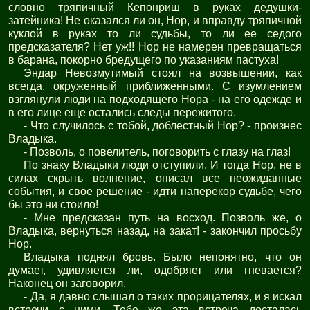
словно тряпичный Кепонриш в руках дедушки-
затейника! Не оказался ли он, Нор, и вправду тряпичной
куклой в руках то ли судьбы, то ли ее седого
предсказателя? Нет уж!! Нор не намерен превращаться
в барана, покорно бредущего по указаниям пастуха!
Эндар Невозмутимый стоял на возвышении, как
всегда, окруженный приближенными. С изумлением
взглянули люди на подходящего Нора - на его одежде и
в его лице еще остались следы пережитого.
- Что случилось с тобой, доблестный Нор? - произнес
Владыка.
- Позволь, о повелитель, поговорить с глазу на глаз!
По знаку Владыки люди отступили. И тогда Нор, не в
силах скрыть волнение, описал все неожиданные
события, и свое решение - идти наперекор судьбе, чего
бы это ни стоило!
- Мне предсказан путь на восход. Позволь же, о
Владыка, вернуться назад, на закат! - закончил просьбу
Нор.
Владыка поднял бровь. Было непонятно, что он
думает, удивляется ли, одобряет или гневается?
Наконец он заговорил.
- Да, я давно слышал о таких прорицателях, и я искал
встречи с ними. Тебе же эта встреча досталась