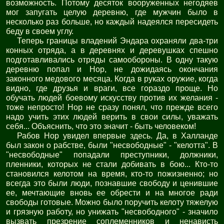
возможность. Потому десяток вооруженных негодяев
мог запугать целую деревню, где мужчин было в
несколько раз больше, но каждый надеялся пересидеть
беду в своем углу.
Теперь границы владений Эндара охраняли два-три
конных отряда, а в деревнях и деревушках спешно
подготавливались отряды самообороны. В одну такую
деревню попал и Нор, не дожидаясь окончания
законного медового месяца. Когда в руках оружие, когда
видно, где друзья и враги, все гораздо проще. Но
обучать людей боевому искусству против их желания -
тоже непросто! Нор не сразу понял, что прежде всего
надо учить этих людей верить в свои силы, уважать
себя... Объяснить, что это значит - быть человеком!
Рабов Нор увидел впервые здесь. Да, в Халланде
был закон о рабстве, были "несвободные" - "келотта". В
"несвободные" попадали преступники, должники,
пленники, которых не стали добивать в бою... Кто-то
становился келотом на время, кто-то пожизненно; но
всегда это были люди, познавшие свободу и ценившие
ее, мечтающие вновь ее обрести и на многое ради
свободы готовые. Можно было поручить келоту тяжелую
и грязную работу, но унижать "несвободного" - значило
вызвать презрение соплеменников и ненависть