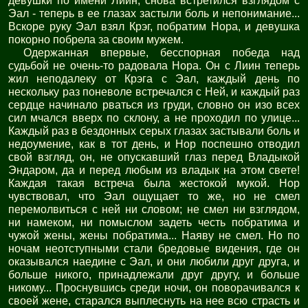
девушки по имени Лиин, снова встретился взглядом с
Эал - теперь в ее глазах застыли боль и непонимание...
Вскоре руку Эал взял Крэг, побратим Нора, и девушка
покорно побрела за своим мужем.
Одержанная впервые, бесспорная победа над
судьбой не очень-то радовала Нора. Он с Лиин теперь
жил неподалеку от Крэга с Эал, каждый день по
нескольку раз поневоле встречался с Ней, и каждый раз
сердце начинало рваться из груди, словно он изо всех
сил мчался вверх по склону, а не проходил по улице...
Каждый раз в бездонных серых глазах застывали боль и
недоумение, как в тот день, и Нор поспешно отводил
свой взгляд, он, не опускавший глаз перед Владыкой
Эндаром, да и перед любым из владык на этом свете!
Каждая такая встреча была жестокой мукой. Нор
чувствовал, что Эал ощущает то же, но не смел
перемолвиться с ней ни словом; не смел ни взглядом,
ни намеком, ни помыслом задеть честь побратима и
чужой жены, жены побратима... Наяву не смел. Но по
ночам неотступными стали бредовые видения, где он
оказывался наедине с Эал, и они любили друг друга, и
больше никого, принадлежали друг другу, и больше
никому... Проснувшись среди ночи, он поворачивался к
своей жене, старался выплеснуть на нее всю страсть и