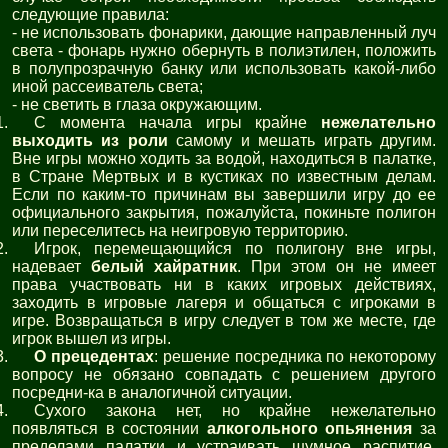
следующие правила:
- не использовать фонарики, дающие направленный луч
света - фонарь нужно обернуть в полиэтилен, положить
в полупрозрачную банку или использовать какой-либо
иной рассеиватель света;
- не светить в глаза окружающим.
С момента начала игры крайне
нежелательно
выходить из роли
самому и мешать играть другим.
Вне игры можно ходить за водой, находиться в палатке,
в Стране Мертвых и в кустиках по известным делам.
Если по каким-то причинам вы завершили игру до ее
официального закрытия, пожалуйста, покиньте полигон
или переселитесь на неигровую территорию.
Игрок, перемещающийся по полигону вне игры,
надевает
белый хайратник
. При этом он не имеет
права участвовать ни в каких игровых действиях,
заходить в игровые лагеря и общаться с игроками в
игре. Возвращаться в игру следует в том же месте, где
игрок вышел из игры.
О прецедентах
: решение посредника по некоторому
вопросу не обязано совпадать с решением другого
посредни-ка в аналогичной ситуации.
Сухого закона нет, но крайне нежелательно
появляться в состоянии
алкогольного опьянения
за
пределами палатки и устраивать шумное распитие,