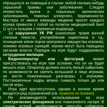
обращаться за помощью в случае любой сколько-нибудь
серьезной травмы или заболевания. Следует
оповестить врача о серьезных хронических
заболеваниях, тяжелых аллергиях, беременности.
Мастера от имени команды медиков просят каждого
игрока привезти с собой на полигон медицинский бинт
(1 шт.) и пузырек с перекисью водорода.
За
нарушения УК РФ
(нанесение травм разной
степени тяжести, употребление наркотиков и т.д.,
похищение и/или порча неигрового имущества игроков),
помимо игровых санкций, игроки могут быть переданы
органам власти. Порядок на игре будут поддерживать
сотрудники милиции
.
Видеооператор или фотограф
может
присутствовать на игре при условии, что он не будет
мешать игре. Оператор должен носить белый хайратник,
по возможности не светить вспышкой в лицо игрокам,
не вести пожизненные разговоры с игроками.
Постановочные кадры можно снимать только до или
после игры.
Игра идет круглосуточно, однако в ночное время
вводится ряд ограничений (см.
правила по боевке
).
Не рекомендуется использование на игре
электрических фонариков
вне пожизневого лагеря. В
случае острой необходимости просьба соблюдать