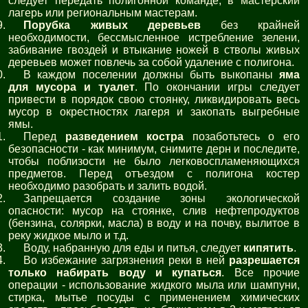
следует передать полигонной команде, в мастерский
лагерь или региональным мастерам.
Порубка живых деревьев
без крайней
необходимости, бессмысленное истребление зелени,
забивание гвоздей и втыкание ножей в стволы живых
деревьев может повлечь за собой удаление с полигона.
В каждом поселении должны быть выкопаны
яма
для мусора и туалет
. По окончании игры следует
привести в порядок свою стоянку, ликвидировать весь
мусор в окрестностях лагеря и закопать выгребные
ямы.
Перед
разведением костра
позаботьтесь о его
безопасности - как минимум, снимите дерн и последите,
чтобы поблизости не было легковоспламеняющихся
предметов. Перед отъездом с полигона костер
необходимо разобрать и залить водой.
Запрещается создание зоны экологической
опасности: мусор на стоянке, слив нефтепродуктов
(бензина, солярки, масла) в воду и на почву, вылитое в
реку жидкое мыло и т.д.
Воду, набранную для еды и питья, следует
кипятить
.
Во избежание загрязнения реки в ней
разрешается
только набирать воду и купаться
. Все прочие
операции - использование жидкого мыла или шампуни,
стирка, мытье посуды с применением химических