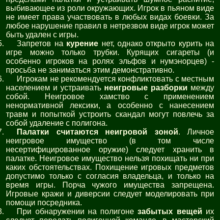
выбивающее из роли окружающих. Игрок в пьяном виде
не имеет права участвовать в любых видах боевки. За
любое нарушение правил в нетрезвом виде игрок может
быть удален с игры.
Запретов на
курение
нет, однако открыто курить на
игре можно только трубки. Курящих сигареты (и
особенно игроков на ролях эльфов и нумэнорцев) -
просьба не заниматься этим демонстративно.
Игрокам не рекомендуется конфликтовать с местным
населением и устраивать
неигровые разборки
между
собой. Неигровое хамство с применением
ненормативной лексики, а особенно с нанесением
травм и попыткой устроить скандал могут повлечь за
собой удаление с полигона.
Палатки считаются неигровой зоной
. Личное
неигровое имущество (в том числе
несертифицированное оружие) следует хранить в
палатке. Неигровое имущество нельзя похищать ни при
каких обстоятельствах. Похищение игровых предметов
допустимо только с согласия владельца, и только на
время игры. Порча чужого имущества запрещена.
Игровые кражи и диверсии следует моделировать при
помощи посредника.
При обнаружении на полигоне
забытых вещей
их