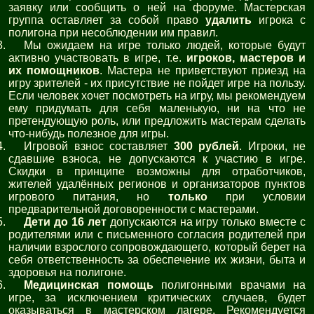
заявку или сообщить о ней на форуме. Мастерская
группа оставляет за собой право
удалить
игрока с
полигона при несоблюдении им правил.
Мы ожидаем на игре только людей, которые будут
активно участвовать в игре, т.е.
игроков, мастеров и
их помощников
. Мастера не приветствуют приезд на
игру зрителей - их присутствие не пойдет игре на пользу.
Если человек хочет посмотреть на игру, мы рекомендуем
ему придумать для себя маленькую, ни на что не
претендующую роль, или предложить мастерам сделать
что-нибудь полезное для игры.
Игровой взнос составляет
300 рублей
. Игроки, не
сдавшие взноса, не допускаются к участию в игре.
Скидки в принципе возможны для отработчиков,
жителей удалённых регионов и организаторов пунктов
игрового питания, но
только
при условии
предварительной договоренности с мастерами.
Дети до 16 лет
допускаются на игру только вместе с
родителями или с письменного согласия родителей при
наличии взрослого сопровождающего, который берет на
себя ответственность за обеспечение их жизни, быта и
здоровья на полигоне.
Медицинская помощь
полигонными врачами на
игре, за исключением критических случаев, будет
оказываться в мастерском лагере. Рекомендуется