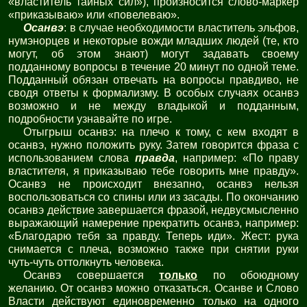
«властитель тайных сил»), произносится слово-маркер
«приказываю» или «повелеваю».
Осанвэ
: в случае необходимости властитель эльфов,
нумэнорцев и некоторые вожди младших людей (те, кто
могут, об этом знают) могут задавать своему
подданному вопросы в течение 20 минут по одной теме.
Подданный обязан отвечать на вопросы правдиво, не
сводя ответы к формализму. В особых случаях осанвэ
возможно и не между владыкой и подданным,
подробности узнавайте по игре.
Отыгрыш осанвэ: на плечо к тому, с кем входят в
осанвэ, нужно положить руку. Затем говорится фраза с
использованием слова
правда
, например: «По праву
властителя, я приказываю тебе говорить мне правду».
Осанвэ не происходит внезапно, осанвэ нельзя
воспользоваться со спины или из засады. По окончанию
осанвэ действие завершается фразой, недвусмысленно
выражающий намерение прекратить осанвэ, например:
«Благодарю тебя за правду. Теперь иди». Жест: рука
снимается с плеча, возможно также при снятии руки
чуть-чуть оттолкнуть человека.
Осанвэ совершается
только
по обоюдному
желанию. От осанвэ можно отказаться. Осанве и Слово
Власти действуют единовременно только на одного