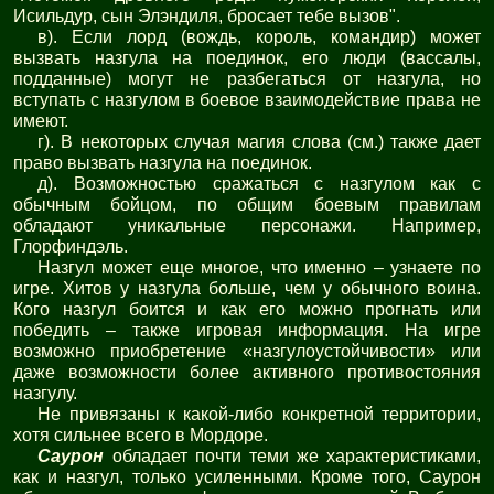
Исильдур, сын Элэндиля, бросает тебе вызов".
в). Если лорд (вождь, король, командир) может
вызвать назгула на поединок, его люди (вассалы,
подданные) могут не разбегаться от назгула, но
вступать с назгулом в боевое взаимодействие права не
имеют.
г). В некоторых случая магия слова (см.) также дает
право вызвать назгула на поединок.
д). Возможностью сражаться с назгулом как с
обычным бойцом, по общим боевым правилам
обладают уникальные персонажи. Например,
Глорфиндэль.
Назгул может еще многое, что именно – узнаете по
игре. Хитов у назгула больше, чем у обычного воина.
Кого назгул боится и как его можно прогнать или
победить – также игровая информация. На игре
возможно приобретение «назгулоустойчивости» или
даже возможности более активного противостояния
назгулу.
Не привязаны к какой-либо конкретной территории,
хотя сильнее всего в Мордоре.
Саурон
обладает почти теми же характеристиками,
как и назгул, только усиленными. Кроме того, Саурон