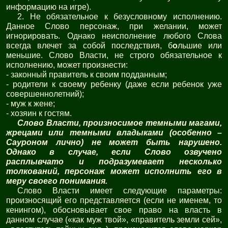
информацию на игре).
2. Не обязательное к безусловному исполнению.
Данное Слово персонаж, при желании, может
игнорировать. Однако неисполнение любого Слова
всегда влечет за собой последствия, б
о
льшие или
меньшие. Слово Власти, не строго обязательное к
исполнению, может произнести:
- законный правитель к своим подданным;
- родители к своему ребенку (даже если ребенок уже
совершеннолетний);
- муж к жене;
- хозяин к гостям.
Слово Власти, произносимое темными магами,
жрецами или темными владыками (особенно –
Сауроном лично) не может быть нарушено.
Однако в случае, если Слово озвучено
расплывчато и подразумевает несколько
толкований, персонаж может исполнить его в
меру своего понимания.
Слово Власти имеет следующие параметры:
произносящий его представляется (если не именем, то
кенингом), обосновывает свое право на власть в
данном случае («как муж твой», «правитель земли сей»,