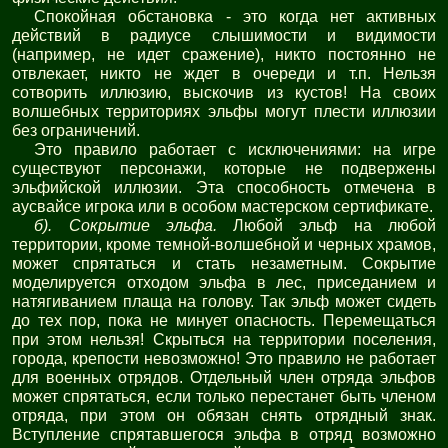
Спокойная обстановка - это когда нет активных
действий в радиусе слышимости и видимости
(например, не идет сражение), никто постоянно не
отвлекает, никто не ждет в очереди и т.п. Нельзя
сотворить иллюзию, выскочив из кустов! На своих
волшебных территориях эльфы могут плести иллюзии
без ограничений.
Это правило работает с исключениями: на игре
существуют персонажи, которые не подвержены
эльфийской иллюзии. Эта способность отмечена в
аусвайсе игрока или в особом мастерском сертификате.
б). Сокрытие эльфа.
Любой эльф на любой
территории, кроме темной-волшебной и черных храмов,
может спрятаться и стать незаметным. Сокрытие
моделируется отходом эльфа в лес, приседанием и
натягиванием плаща на голову. Так эльф может сидеть
до тех пор, пока не минует опасность. Перемещаться
при этом нельзя! Скрыться на территории поселения,
города, крепости невозможно! Это правило не работает
для военных отрядов. Отдельный член отряда эльфов
может спрятаться, если только перестанет быть членом
отряда, при этом он обязан снять отрядный знак.
Вступление спрятавшегося эльфа в отряд возможно