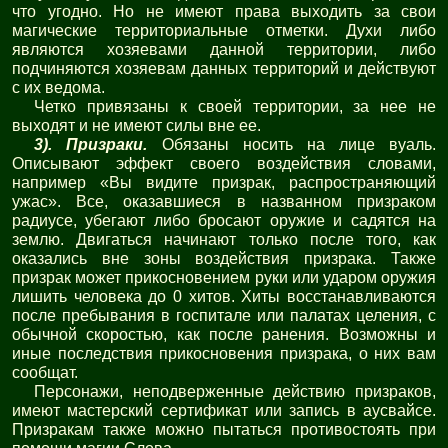
что угодно. Но не имеют права выходить за свои
магические территориальные отметки. Духи либо
являются хозяевами данной территории, либо
подчиняются хозяевам данных территорий и действуют
с их ведома.
Четко привязаны к своей территории, за нее не
выходят и не имеют силы вне ее.
3). Призраки.
Обязаны носить на лице вуаль.
Описывают эффект своего воздействия словами,
например «Вы видите призрак, распространяющий
ужас». Все, оказавшиеся в названном призраком
радиусе, убегают либо бросают оружие и садятся на
землю. Двигаться начинают только после того, как
оказались вне зоны воздействия призрака. Также
призрак может прикосновением руки или ударом оружия
лишить человека до 0 хитов. Хиты восстанавливаются
после пребывания в госпитале или палатах целения, с
обычной скоростью, как после ранения. Возможны и
иные последствия прикосновения призрака, о них вам
сообщат.
Персонажи, неподверженные действию призраков,
имеют мастерский сертификат или запись в аусвайсе.
Призракам также можно пытаться противостоять при