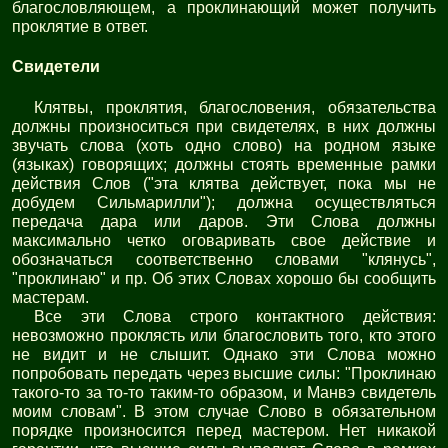
благословляющем, а проклинающий может получить
проклятие в ответ.
Свидетели
Клятвы, проклятия, благословения, обязательства
должны произноситься при свидетелях, в них должны
звучать слова (хоть одно слово) на родном языке
(языках) говорящих; должны стоять временные рамки
действия Слов ("эта клятва действует, пока мы не
добудем Сильмарилли"); должна осуществляться
передача дара или даров. Эти Слова должны
максимально четко оговаривать свое действие и
обозначаться соответственно словами "клянусь",
"проклинаю" и пр. Об этих Словах хорошо бы сообщить
мастерам.
Все эти Слова строго контактного действия:
невозможно проклясть или благословить того, кто этого
не видит и не слышит. Однако эти Слова можно
попробовать передать через высшие силы: "Проклинаю
такого-то за то-то таким-то образом, и Манвэ свидетель
моим словам". В этом случае Слово в обязательном
порядке произносится перед мастером. Нет никакой