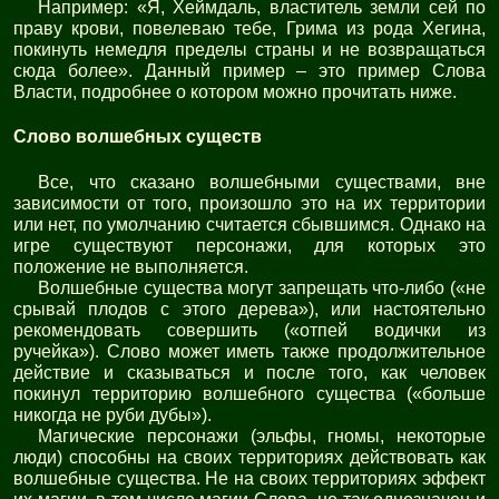
Например: «Я, Хеймдаль, властитель земли сей по
праву крови, повелеваю тебе, Грима из рода Хегина,
покинуть немедля пределы страны и не возвращаться
сюда более». Данный пример – это пример Слова
Власти, подробнее о котором можно прочитать ниже.
Слово волшебных существ
Все, что сказано волшебными существами, вне
зависимости от того, произошло это на их территории
или нет, по умолчанию считается сбывшимся. Однако на
игре существуют персонажи, для которых это
положение не выполняется.
Волшебные существа могут запрещать что-либо («не
срывай плодов с этого дерева»), или настоятельно
рекомендовать совершить («отпей водички из
ручейка»). Слово может иметь также продолжительное
действие и сказываться и после того, как человек
покинул территорию волшебного существа («больше
никогда не руби дубы»).
Магические персонажи (эльфы, гномы, некоторые
люди) способны на своих территориях действовать как
волшебные существа. Не на своих территориях эффект