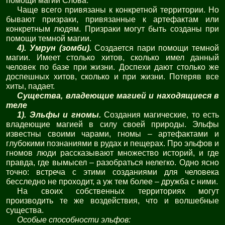
помощи магии Слова.
Чаще всего привязаны к конкретной территории. Но
бывают призраки, привязанные к артефактам или
конкретным людям. Призраки могут быть созданы при
помощи темной магии.
4). Умрун (зомби).
Создается пари помощи темной
магии. Имеет столько хитов, сколько имел данный
человек по базе при жизни. Доспехи дают столько же
доспешных хитов, сколько и при жизни. Потеряв все
хиты, падает.
Существа, владеющие магией и находящиеся в
теле
1). Эльфы и гномы.
Создания магические, то есть
владеющие магией в силу своей природы. Эльфы
известны своими чарами, гномы – артефактами и
глубокими познаниями в рудах и пещерах. Про эльфов и
гномов люди рассказывают множество историй, и где
правда, где вымысел – разобраться нелегко. Одно ясно
точно: встреча с этими созданиями для человека
бесследно не проходит, а уж тем более – дружба с ними.
На своих собственных территориях могут
производить те же воздействия, что и волшебные
существа.
Особые способности эльфов: