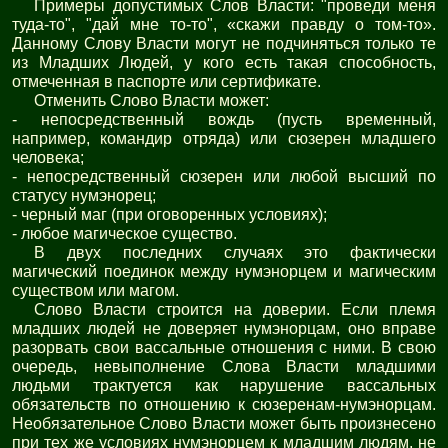
Примеры допустимых Слов Власти: "проведи меня
туда-то", "дай мне то-то", «скажи правду о том-то».
Данному Слову Власти могут не подчиняться только те
из Младших Людей, у кого есть такая способность,
отмеченная в паспорте или сертификате.
Отменить Слово Власти может:
- непосредственный вождь (пусть временный,
например, командир отряда) или сюзерен младшего
человека;
- непосредственный сюзерен или любой высший по
статусу нумэнорец;
- черный маг (при оговоренных условиях);
- любое магическое существо.
В двух последних случаях это фактически
магический поединок между нумэнорцем и магическим
существом или магом.
Слово Власти строится на доверии. Если племя
младших людей не доверяет нумэнорцам, оно вправе
разорвать свои вассальные отношения с ними. В свою
очередь, невыполнение Слова Власти младшими
людьми трактуется как нарушение вассальных
обязательств по отношению к сюзеренам-нумэнорцам.
Необязательное Слово Власти может быть произнесено
при тех же условиях нумэнорцем к младшим людям, не