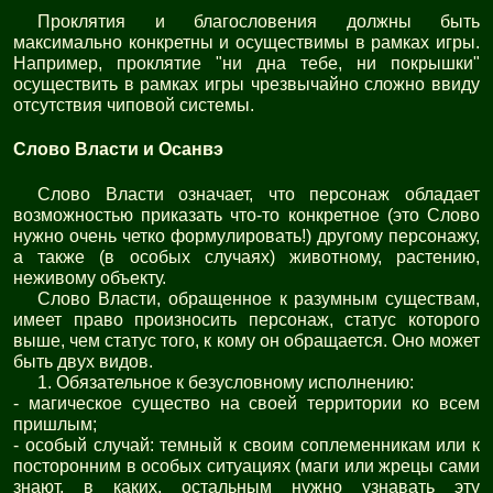
Проклятия и благословения должны быть
максимально конкретны и осуществимы в рамках игры.
Например, проклятие "ни дна тебе, ни покрышки"
осуществить в рамках игры чрезвычайно сложно ввиду
отсутствия чиповой системы.
Слово Власти и Осанвэ
Слово Власти означает, что персонаж обладает
возможностью приказать что-то конкретное (это Слово
нужно очень четко формулировать!) другому персонажу,
а также (в особых случаях) животному, растению,
неживому объекту.
Слово Власти, обращенное к разумным существам,
имеет право произносить персонаж, статус которого
выше, чем статус того, к кому он обращается. Оно может
быть двух видов.
1. Обязательное к безусловному исполнению:
- магическое существо на своей территории ко всем
пришлым;
- особый случай: темный к своим соплеменникам или к
посторонним в особых ситуациях (маги или жрецы сами
знают, в каких, остальным нужно узнавать эту