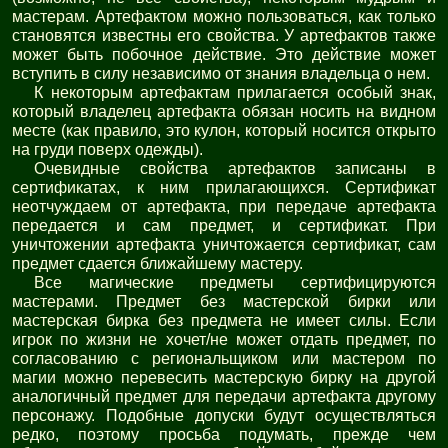
мастерам. Артефактом можно пользоваться, как только
становятся известны его свойства. У артефактов также
может быть побочное действие. Это действие может
вступить в силу независимо от знания владельца о нем.
К некоторым артефактам прилагается особый знак,
который владелец артефакта обязан носить на видном
месте (как правило, это кулон, который носится открыто
на груди поверх одежды).
Очевидные свойства артефактов записаны в
сертификатах, к ним прилагающихся. Сертификат
неотчуждаем от артефакта, при передаче артефакта
передается и сам предмет, и сертификат. При
уничтожении артефакта уничтожается сертификат, сам
предмет сдается ближайшему мастеру.
Все магические предметы сертифицируются
мастерами. Предмет без мастерской бирки или
мастерская бирка без предмета не имеет силы. Если
игрок по жизни не хочет/не может отдать предмет, по
согласованию с региональщиком или мастером по
магии можно перевесить мастерскую бирку на другой
аналогичный предмет для передачи артефакта другому
персонажу. Подобные допуски будут осуществляться
редко, поэтому просьба подумать, прежде чем