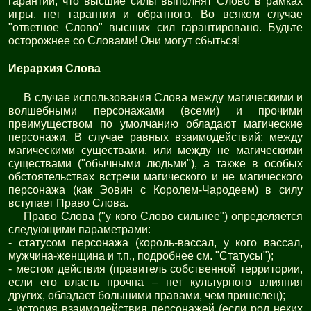
гарантии, что высшие силы выполнят Слово в рамках
игры, нет гарантии и обратного. Во всяком случае
"ответное Слово" высших сил гарантировано. Будьте
осторожнее со Словами! Они могут сбыться!
Иерархия Слова
В случае использования Слова между магическими и
волшебными персонажами (всеми) и прочими
преимуществом по умолчанию обладают магические
персонажи. В случае равных взаимодействий: между
магическими существами, или между не магическими
существами ("обычными людьми"), а также в особых
обстоятельствах встречи магического и не магического
персонажа (как Эовин с Королем-Чародеем) в силу
вступает Право Слова.
Право Слова ("у кого Слово сильнее") определяется
следующими параметрами:
- статусом персонажа (король-вассал, у кого вассал,
мужчина-женщина и т.п., подробнее см. "Статусы");
- местом действия (правитель собственной территории,
если его власть прочна – нет культурного влияния
других, обладает большими правами, чем пришелец);
- история взаимодействия персонажей (если род неких