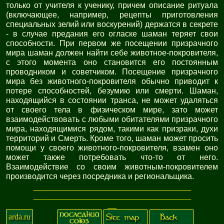
только от учителя к ученику, причем описание ритуала
(включающее, например, рецепты приготовления
специальных зелий или воскурений) держатся в секрете
- в случае предания его огласке шаман теряет свои
способности. При первом же посещении призрачного
мира шаман должен найти себе животное-покровителя,
с этого момента оно становится его постоянным
проводником и советчиком. Посещение призрачного
мира без животного-покровителя обычно приводит к
потере способностей, безумию или смерти. Шаман,
находящийся в состоянии транса, не может удаляться
от своего тела в физическом мире, зато может
взаимодействовать с любыми обитателями призрачного
мира, находящимися рядом, такими как призраки, духи
территорий и Смерть. Кроме того, шаман может просить
помощи у своего животного-покровителя, взамен оно
может также потребовать что-то от него.
Взаимодействие со своим животным-покровителем
производится через посредника и региональщика.
_
_
_
_
_
_
_
_
_
_
_
_
_
_
_
_
_
_
_
_
_
_
_
_
_
_
_
_
_
_
_
_
_
_
_
_
_
_
_
_
_
_
_
_
_
_
_
_
_
_
_
_
_
_
_
_
_
_
_
_
_
_
_
_
_
_
_
_
_
_
_
_
arda.ru