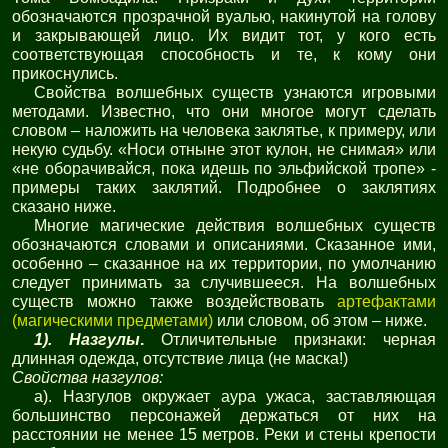
обозначаются прозрачной вуалью, накинутой на голову
и закрывающей лицо. Их видит тот, у кого есть
соответствующая способность и те, к кому они
прикоснулись.
Свойства волшебных существ узнаются игровыми
методами. Известно, что они многое могут сделать
словом – наложить на человека заклятье, к примеру, или
некую судьбу. «Носи отныне этот кулон, не снимая» или
«не оборачивайся, пока идешь по эльфийской тропе» -
примеры таких заклятий. Подробнее о заклятиях
сказано ниже.
Многие магические действия волшебных существ
обозначаются словами и описаниями. Сказанное ими,
особенно – сказанное на их территории, по умолчанию
следует принимать за случившееся. На волшебных
существ можно также воздействовать
артефактами
(магическими предметами)
или словом, об этом – ниже.
1).
Назгулы
.
Отличительные признаки: черная
длинная одежда, отсутствие лица (не маска!)
Свойства назгулов:
а). Назгулов окружает аура ужаса, заставляющая
большинство персонажей держаться от них на
расстоянии не менее 15 метров. Реки и стены крепости