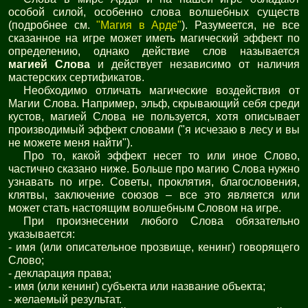
особой силой, особенно слова волшебных существ
(подробнее см.
"Магия в Арде"
). Разумеется, не все
сказанное на игре может иметь магический эффект по
определению, однако действие слов называется
магией Слова
и действует независимо от наличия
мастерских сертификатов.
Необходимо отличать магические воздействия от
Магии Слова. Например, эльф, скрывающий себя среди
кустов, магией Слова не пользуется, хотя описывает
производимый эффект словами ("я исчезаю в лесу и вы
не можете меня найти").
Про то, какой эффект несет то или иное Слово,
частично сказано ниже. Больше про магию Слова нужно
узнавать по игре. Советы, проклятия, благословения,
клятвы, заключение союзов – все это является или
может стать настоящим волшебным Словом на игре.
При произнесении любого Слова обязательно
указывается:
- имя (или описательное прозвище, кенинг) говорящего
Слово;
- декларация права;
- имя (или кенинг) субъекта или название объекта;
- желаемый результат.