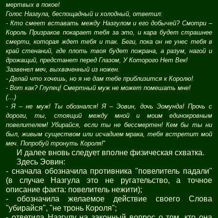
мертвых в покое!
Голос Назгула, беспощадный и холодный, ответил:
- Кто смеет вставать между Назгулом и его добычей? Смотри –
Король Призраков покарает тебя за это, и кара будет страшнее
смерти, которая ждет тебя и так. Беги, пока он не унес тебя в
край стенаний, где плоть твоя будет пожрана, а разум, нагой и
дрожащий, предстанет перед Глазом, У Которого Нет Век!
Зазвенел меч, выхваченный из ножен.
- Делай что хочешь, но я не дам тебе приблизится к Королю!
- Вот как? Глупец! Смертный муж не может помешать мне!
(…)
- Я – не муж! Ты обознался! Я – Эовин, дочь Эомунда! Прочь с
дороги, ты, стоящий между мной и моим единокровным
повелителем! Убирайся, если ты не бессмертен! Кем бы ты ни
был, живым существом или исчадием мрака, тебя встретит мой
меч. Попробуй тронуть Короля!
"
И далее вновь следует вполне физическая схватка.
Здесь Эовин:
- сначала обозначила противника "повелитель падали"
(в случае Назгула это не ругательство, а точное
описание факта: повелитель нежити);
- обозначила желаемое действие своего Слова
"убирайся", "не тронь Короля";
- ответила Назгулу на законный вопрос о том, кто она