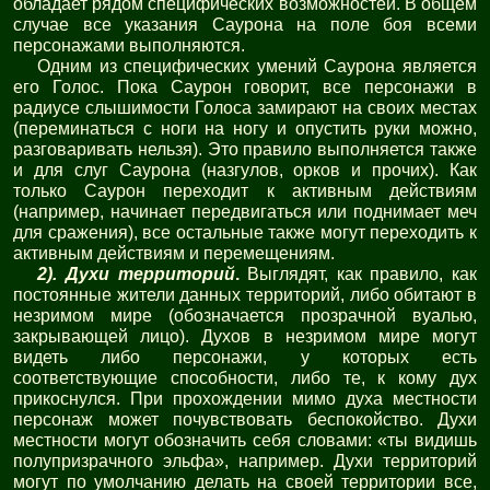
обладает рядом специфических возможностей. В общем
случае все указания Саурона на поле боя всеми
персонажами выполняются.
Одним из специфических умений Саурона является
его Голос. Пока Саурон говорит, все персонажи в
радиусе слышимости Голоса замирают на своих местах
(переминаться с ноги на ногу и опустить руки можно,
разговаривать нельзя). Это правило выполняется также
и для слуг Саурона (назгулов, орков и прочих). Как
только Саурон переходит к активным действиям
(например, начинает передвигаться или поднимает меч
для сражения), все остальные также могут переходить к
активным действиям и перемещениям.
2).
Духи территорий
.
Выглядят, как правило, как
постоянные жители данных территорий, либо обитают в
незримом мире (обозначается прозрачной вуалью,
закрывающей лицо). Духов в незримом мире могут
видеть либо персонажи, у которых есть
соответствующие способности, либо те, к кому дух
прикоснулся. При прохождении мимо духа местности
персонаж может почувствовать беспокойство. Духи
местности могут обозначить себя словами: «ты видишь
полупризрачного эльфа», например. Духи территорий
могут по умолчанию делать на своей территории все,