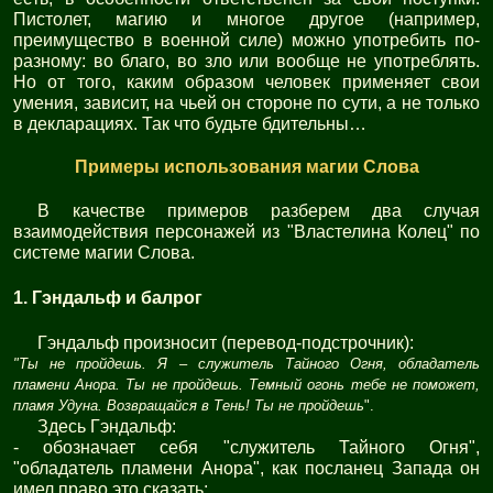
Пистолет, магию и многое другое (например,
преимущество в военной силе) можно употребить по-
разному: во благо, во зло или вообще не употреблять.
Но от того, каким образом человек применяет свои
умения, зависит, на чьей он стороне по сути, а не только
в декларациях. Так что будьте бдительны…
Примеры использования магии Слова
В качестве примеров разберем два случая
взаимодействия персонажей из "Властелина Колец" по
системе магии Слова.
1. Гэндальф и балрог
Гэндальф произносит (перевод-подстрочник):
"Ты не пройдешь. Я – служитель Тайного Огня, обладатель
пламени Анора. Ты не пройдешь. Темный огонь тебе не поможет,
пламя Удуна. Возвращайся в Тень! Ты не пройдешь
".
Здесь Гэндальф:
- обозначает себя "служитель Тайного Огня",
"обладатель пламени Анора", как посланец Запада он
имел право это сказать;