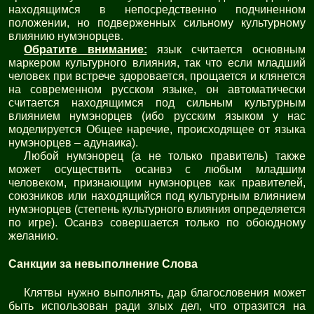
находящимся в непосредственно подчиненном
положении, но подверженных сильному культурному
влиянию нумэнорцев.
Обратите внимание:
язык считается основным
маркером культурного влияния, так что если младший
человек при встрече здоровается, прощается и клянется
на современном русском языке, он автоматически
считается находящимся под сильным культурным
влиянием нумэнорцев (ибо русским языком у нас
моделируется Общее наречие, происходящее от языка
нумэнорцев – адунаика).
Любой нумэнорец (а не только правитель) также
может осуществить осанвэ с любым младшим
человеком, признающим нумэнорцев как правителей,
союзников или находящийся под культурным влиянием
нумэнорцев (степень культурного влияния определяется
по игре). Осанвэ совершается только по обоюдному
желанию.
Санкции за невыполнение Слова
Клятвы нужно выполнять, дар благословения может
быть использован ради злых дел, что отразится на