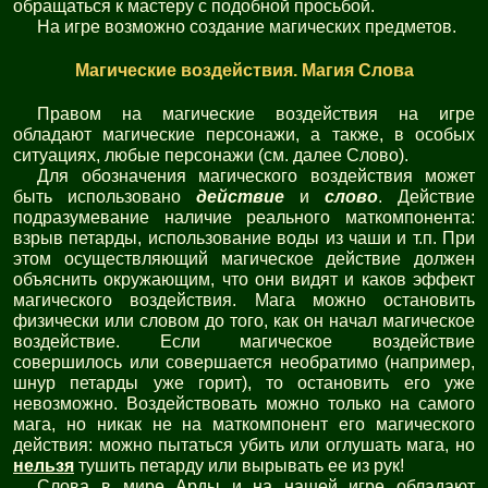
обращаться к мастеру с подобной просьбой.
На игре возможно создание магических предметов.
Магические воздействия. Магия Слова
Правом на магические воздействия на игре
обладают магические персонажи, а также, в особых
ситуациях, любые персонажи (см. далее Слово).
Для обозначения магического воздействия может
быть использовано
действие
и
слово
. Действие
подразумевание наличие реального маткомпонента:
взрыв петарды, использование воды из чаши и т.п. При
этом осуществляющий магическое действие должен
объяснить окружающим, что они видят и каков эффект
магического воздействия. Мага можно остановить
физически или словом до того, как он начал магическое
воздействие. Если магическое воздействие
совершилось или совершается необратимо (например,
шнур петарды уже горит), то остановить его уже
невозможно. Воздействовать можно только на самого
мага, но никак не на маткомпонент его магического
действия: можно пытаться убить или оглушать мага, но
нельзя
тушить петарду или вырывать ее из рук!
Слова в мире Арды и на нашей игре обладают