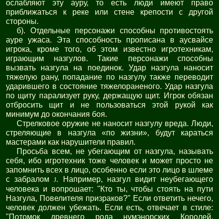
ослабляют эту ауру, то есть люди имеют право
приближаться к реке или стене крепости с другой
стороны.
б). Отдельные персонажи способны противостоять
ауре ужаса. Эта способность прописана в аусвайсе
игрока, кроме того, об этом известно игротехникам,
играющим назгулов. Такие персонажи способны
вызвать назгула на поединок. Удар назгула наносит
тяжелую рану, попадание по назгулу также переводит
ударившего в состояние тяжелораненого. Удар назгула
по щиту парализует руку, держащую щит. Игрок обязан
отбросить щит и не пользоваться этой рукой как
минимум до окончания боя.
Стрелковое оружие не наносит назгулу вреда. Люди,
стреляющие в назгула «по жизни», будут караться
мастерами как нарушители правил.
Просьба всем, не убегающим от назгула, называть
себя, ибо игротехник тоже человек и может просто не
запомнить всех в лицо, особенно если это лицо в шлеме
с забралом
. Например, назгул видит неубегающего
J
человека и вопрошает: "Кто ты, чтобы стоять на пути
Назгула, Повелителя призраков?" Если ответить нечего,
человек должен убежать. Если есть, отвечает в стиле:
"Потомок древнего рода нумэнорских Королей,