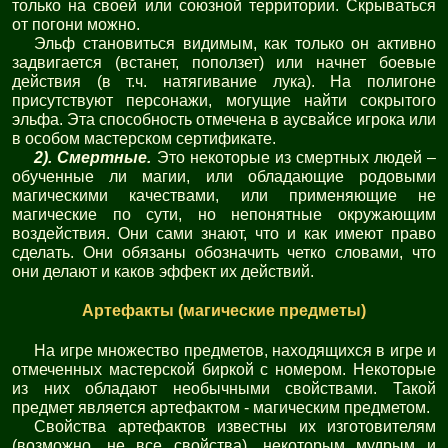
только на своей или союзной территории. Скрываться
от погони можно.
Эльф становиться видимым, как только он активно
задвигается (встанет, поползет) или начнет боевые
действия (в т.ч. натягивание лука). На полигоне
присутствуют персонажи, могущие найти сокрытого
эльфа. Эта способность отмечена в аусвайсе игрока или
в особом мастерском сертификате.
2). Смертные.
Это некоторые из смертных людей –
обученные ли магии, или обладающие родовыми
магическими качествами, или применяющие не
магические по сути, но непонятные окружающим
воздействия. Они сами знают, что и как имеют право
сделать. Они обязаны обозначить четко словами, что
они делают и каков эффект их действий.
Артефакты (магические предметы)
На игре множество предметов, находящихся в игре и
отмеченных мастерской биркой с номером. Некоторые
из них обладают необычными свойствами. Такой
предмет является артефактом - магическим предметом.
Свойства артефактов известны их изготовителям
(возможно, не все свойства), некоторым мудрым и