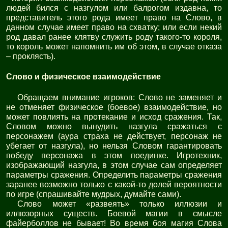
людей бился с назгулом или балрогом издавна, то
представитель этого рода имеет право на Слово, в
данном случае имеет право на схватку; или если некий
род давал ранее клятву служить роду такого-то короля,
то король может напомнить им об этом, в случае отказа
– проклясть).
Слово и физическое взаимодействие
Обращаем внимание игроков: Слово не заменяет и
не отменяет физическое (боевое) взаимодействие, но
может повлиять на протекание и исход сражения. Так,
Словом можно вынудить назгула сражаться с
персонажем (аура страха не действует, персонаж не
убегает от назгула), но нельзя Словом гарантировать
победу персонажа в этом поединке. Игротехник,
изображающий назгула, в этом случае сам определяет
параметры сражения. Определить параметры сражения
заранее возможно только с какой-то долей вероятности
по игре (спрашивайте мудрых, думайте сами).
Слово может «развеять» только иллюзии и
иллюзорных существ. Боевой магии в смысле
файерболлов не бывает! Во время боя магия Слова