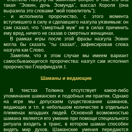
такая "Эовин, дочь Эомунда", вассал Короля (она
выразила это словами "мой повелитель");
- и исполнила пророчество, с этого момента
вступившего в силу и сделавшего назгула уязвимым: он
сам сказал, что "смертный муж" не в силах причинить
ему вред, ничего не сказав о смертных женщинах.
В рамках игры после этой фразы назгула Эовин
могла бы сказать "ты сказал", зафиксировав слова
назгула как Слово.
Заметим, что в этом случае мы имеем вариант
самосбывающегося пророчества: назгул сам исполнил
пророчество Глорфиндэля
J
.
Шаманы и ведающие
В текстах Толкина отсутствует какое-либо
упоминание шаманских и подобных им практик. Однако
на игре мы допускаем существование шаманов,
ведающих и т.п. в небольшом количестве в отдельных
племенах младших людей. Основной возможностью
шамана является его умение при помощи специального
ритуала входить в транс, в котором шаман способен
видеть мир духов. Шаманские умения передаются