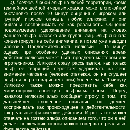
а). Гоэтея.
Любой эльф на любой территории, кроме
темной-волшебной и черных храмов, может в спокойной
обстановке после 10 минут общения с игроком или
группой игроков описать любую иллюзию, и они
обязаны воспринимать ее как реальность. Общение
подразумевает удерживание внимания на словах
данного эльфа человека или группы лиц. Эльф сначала
концентрирует на себе внимание, а потом уже наводит
иллюзию. Продолжительность иллюзии – 15 минут,
однако при особенно удачных описаниях время
действия иллюзии может быть продлено мастером или
игротехником. Иллюзия сразу рассыпается, как только
эльф, ее творящий, перестает удерживать на себе
внимание человека (человек отвлекся, он не слушает
эльфа и не разговаривает с ним) более чем на 1 минуту.
Иллюзию также можно представить себе как
миниатюрную словеску с эльфом-мастером
J
. Перед
началом иллюзии эльф сообщает игроку о том, что
дальнейшее словесное описание он должен
воспринимать как происходящее в действительности,
как реальные физические действия. Игрок также может
отвечать на гоэтею эльфа описанием того, что он в ней
делает, по желанию игрока можно совершать реальные
физические действия.