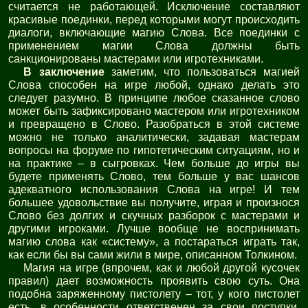
считается не работающей. Исключение составляют
красивые поединки, перед которыми могут происходить
диалоги, включающие магию Слова. Все поединки с
применением магии Слова должны быть
санкционированы мастерами или игротехниками.
В заключение
заметим, что пользоваться магией
Слова способен на игре любой, однако делать это
следует разумно. В принципе любое сказанное слово
может быть зафиксировано мастером или игротехником
и превращено в Слово. Разобраться в этой системе
можно не только аналитически, задавая мастерам
вопросы на форуме по гипотетическим ситуациям, но и
на практике – в сыгровках. Чем больше до игры вы
будете применять Слово, тем больше у вас шансов
адекватного использования Слова на игре! И тем
большее удовольствие вы получите, играя и произнося
Слово без долгих и скучных разборок с мастерами и
другими игроками. Лучше вообще не воспринимать
магию слова как «систему», а постараться играть так,
как если бы вы сами жили в мире, описанном Толкином.
Магия на игре (впрочем, как и любой другой кусочек
правил) дает возможность проявить свою суть. Она
подобна заряженному пистолету – тот, у кого пистолет
есть, в особенности ответственен за свои поступки.