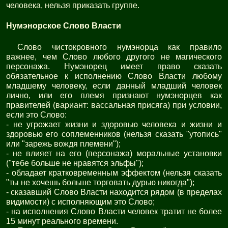
человека, нельзя приказать группе.
Нумэнорское Слово Власти
Слово чистокровного нумэнорца как правило
важнее, чем Слово любого другого не магического
персонажа. Нумэнорец имеет право сказать
обязательное к исполнению Слово Власти любому
младшему человеку, если данный младший человек
лично, или его племя признают нумэнорцев как
правителей (вариант: вассальная присяга) при условии,
если это Слово:
- не угрожает жизни и здоровью человека и жизни и
здоровью его соплеменников (нельзя сказать "утопись"
или "зарежь вождя племени");
- не влияет на его (персонажа) моральные установки
("тебе больше не нравятся эльфы");
- обладает кратковременным эффектом (нельзя сказать
"ты не хочешь больше торговать дурью никогда");
- сказавший Слово Власти находится рядом (в пределах
видимости) с исполняющим это Слово;
- на исполнения Слово Власти человек тратит не более
15 минут реального времени.