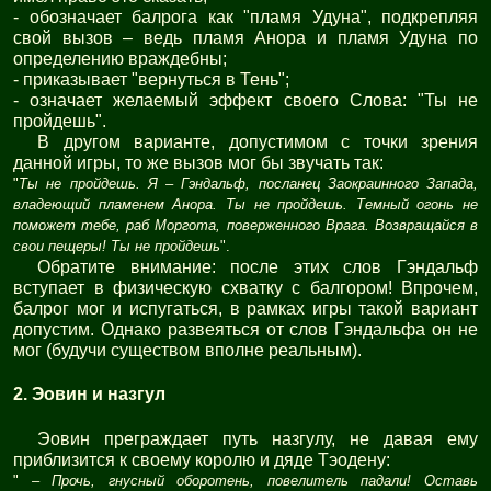
- обозначает балрога как "пламя Удуна", подкрепляя
свой вызов – ведь пламя Анора и пламя Удуна по
определению враждебны;
- приказывает "вернуться в Тень";
- означает желаемый эффект своего Слова: "Ты не
пройдешь".
В другом варианте, допустимом с точки зрения
данной игры, то же вызов мог бы звучать так:
"
Ты не пройдешь. Я – Гэндальф, посланец Заокраинного Запада,
владеющий пламенем Анора. Ты не пройдешь. Темный огонь не
поможет тебе, раб Моргота, поверженного Врага. Возвращайся в
свои пещеры! Ты не пройдешь
".
Обратите внимание: после этих слов Гэндальф
вступает в физическую схватку с балгором! Впрочем,
балрог мог и испугаться, в рамках игры такой вариант
допустим. Однако развеяться от слов Гэндальфа он не
мог (будучи существом вполне реальным).
2. Эовин и назгул
Эовин преграждает путь назгулу, не давая ему
приблизится к своему королю и дяде Тэодену:
"
– Прочь, гнусный оборотень, повелитель падали! Оставь