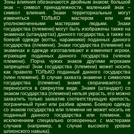
Зоны влияния обозначаются двойным знаком: большой
знак – символ принадлежности, маленький знак –
символ влияния. Знаки территориальные могут
изменяться ТОЛЬКО мастером или им
уполномоченными мастерами людьми. Знаки
государства (племени) могут быть изображены также на
знаменах (штандартах) данного государства, а также на
боевой одежде (котты, нарамники) поданных данного
государства (племени). Знаки государства (племени) на
знаменах и одежде изготавливают и изменяют игроки,
играющие поданных данного государства (членов
племени). Порча чужих знаков другими игроками
запрещена! Знак государства (племени) может носить
как правило ТОЛЬКО поданный данного государства
(член племени). В случае захвата знамени с символом
государства (племени) знамя сворачивается и
переносится в свернутом виде. Знамя (штандарт) со
знаком государства (племени) нельзя украсть, его можно
захватить только захватив соответствующую крепость,
пограничный пункт или разбив армию. Боевую одежду
со знаком государства или племени не может носить не
поданный данного государства или племени, за
исключением специально оговоренных с мастерами
случаев (например, в случае высокого уровня
шпионского навыка).