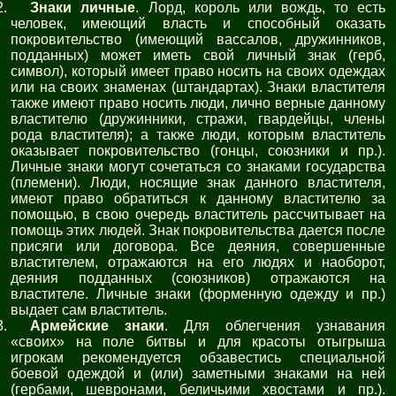
Знаки личные
. Лорд, король или вождь, то есть
человек, имеющий власть и способный оказать
покровительство (имеющий вассалов, дружинников,
подданных) может иметь свой личный знак (герб,
символ), который имеет право носить на своих одеждах
или на своих знаменах (штандартах). Знаки властителя
также имеют право носить люди, лично верные данному
властителю (дружинники, стражи, гвардейцы, члены
рода властителя); а также люди, которым властитель
оказывает покровительство (гонцы, союзники и пр.).
Личные знаки могут сочетаться со знаками государства
(племени). Люди, носящие знак данного властителя,
имеют право обратиться к данному властителю за
помощью, в свою очередь властитель рассчитывает на
помощь этих людей. Знак покровительства дается после
присяги или договора. Все деяния, совершенные
властителем, отражаются на его людях и наоборот,
деяния подданных (союзников) отражаются на
властителе. Личные знаки (форменную одежду и пр.)
выдает сам властитель.
Армейские знаки
. Для облегчения узнавания
«своих» на поле битвы и для красоты отыгрыша
игрокам рекомендуется обзавестись специальной
боевой одеждой и (или) заметными знаками на ней
(гербами, шевронами, беличьими хвостами и пр.).