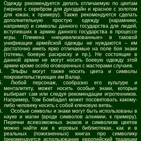
Одежду рекомендуется делать отличаемую по цветам
(черное с серебром для дунэдайн и красное с золотом
для южан, к примеру). Также рекомендуется сделать
дополнительную простую одежду (нарамники,
например) и символы данного государства для людей,
вступивших в армию данного государства в процессе
игры. Племена «нецивилизованные» в таковой
унификации армейской одежды не нуждаются – им
достаточно иметь ярко отличаемые на поле боя знаки
(тотемы, боевую раскраску и пр.). Не состоящие в
данной армии не могут носить боевую одежду этой
армии кроме особо оговоренных с мастерами случаев.
Эльфы могут также носить цвета и символы
покровительствующих им Валар.
Любой персонаж, сообразно его культуре и
менталитету, может носить особые знаки, которые
выбирает сам или следуя рекомендации игротехников.
Например, Том Бомбадил может посоветовать какому-
либо человеку носить с собой кленовую ветвь.
Особые символы и знаки могут быть использованы в
науке и магии (вроде символов алхимии, к примеру).
Перечни всевозможных знаков и символизм цветов
можно найти как в игровых библиотеках, как и в
реальных (пожизненных) книгах про символику
(рекомендуется использование европейский традиции