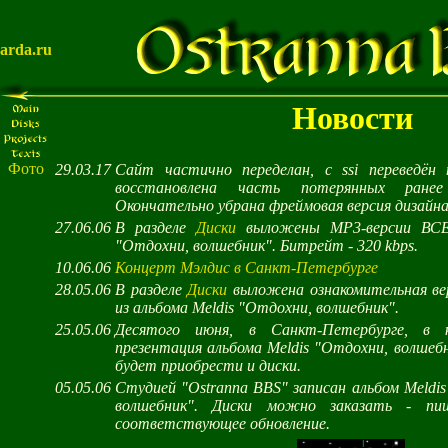
arda.ru
Новости
Фото
29.03.17
Сайт частично переделан, с ssi переведён 
восстановлена часть потерянных ранее
Окончательно убрана фреймовая версия дизайна
27.06.06
В разделе
Диски
выложены MP3-версии ВСЕХ
"Отдохни, волшебник". Битрейт - 320 kbps.
10.06.06
Концерт Мэлдис в Санкт-Петербурге
28.05.06
В разделе
Диски
выложена ознакомительная ве
из альбома Meldis "Отдохни, волшебник".
25.05.06
Десятого июня, в Санкт-Петербурге, в к
презентация альбома Meldis "Отдохни, волшеб
будет приобрести и диски.
05.05.06
Студией "Ostranna BBS" записан альбом Meldis
волшебник". Диски можно заказать - п
соответствующее обновление.