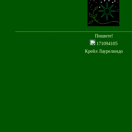
_
_
_
_
_
_
_
_
_
_
_
_
_
_
_
_
_
_
_
_
_
_
_
_
_
_
_
_
_
_
_
_
_
_
_
_
_
_
_
_
_
_
_
_
_
_
_
_
_
Пишите!
171094105
Крейл Лаурелиндо