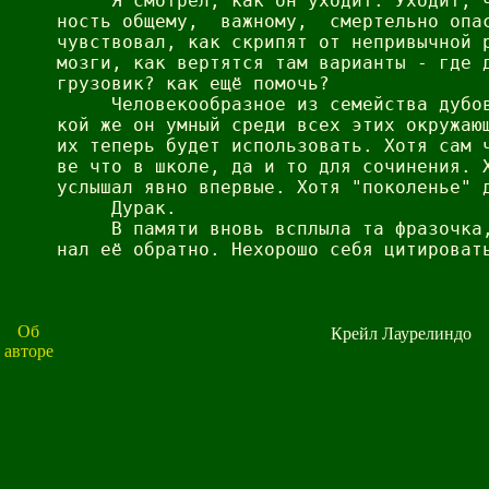
Об
Крейл Лаурелиндо
авторе