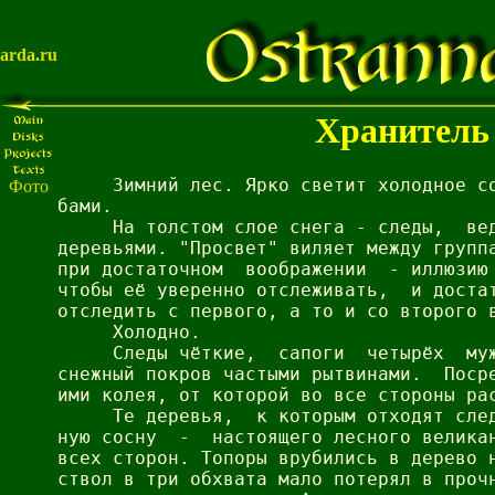
arda.ru
Хранитель
     Зимний лес. Ярко светит холодное со
Фото
бами.

     На толстом слое снега - следы,  вед
деревьями. "Просвет" виляет между группа
при достаточном  воображении  - иллюзию 
чтобы её уверенно отслеживать,  и достат
отследить с первого, а то и со второго в
     Холодно.

     Следы чёткие,  сапоги  четырёх  муж
снежный покров частыми рытвинами.  Посре
ими колея, от которой во все стороны рас
     Те деревья,  к которым отходят след
ную сосну  -  настоящего лесного великан
всех сторон. Топоры врубились в дерево н
ствол в три обхвата мало потерял в прочн