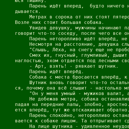
юся тишину.

     Парень идёт вперед,  будто ничего н
дывается.

     Метрах в сорока от них стоят пятеро
Возле них стоит большая собака.

     Увидев девушку, мужчины начинают па
говорит что-то соседу, после чего все он
     Парень неторопливо идёт вперёд, не 
     Несмотря на расстояние, девушка слы
     "Слышь, Лёха, на снегу еще не пробо
     Смех их, гнусный, глумливый, дышит 
наглостью, эхом отдается под лесными сво
     - Арт, взять! - рявкает шутник.

     Парень идёт вперёд.

     Собака с места бросается вперёд, к 
     Шутник вновь говорит что-то остальн
ся, почему она всё слышит - настолько мг
     "Он у меня умный - мужиков валит, а
     Не добежав метра, собака останавлив
падая на передние лапы, злобно, яростно.
ется вперёд, тут же отскакивает обратно.
     Парень спокойно, неторопливо остана
вается к собаке лицом. Та отпрыгивает ср
     На лице шутника - удивленное неудов