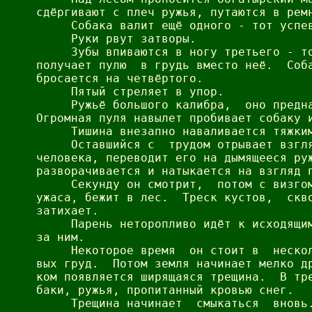
сдёргивают с плеч ружья, путаются в ремн
     Собака валит ещё одного - тот успев
     Руки рвут затворы.

     Зубы впиваются в ногу третьего - то
получает пулю  в грудь вместо неё.  Соба
бросается на четвёртого.

     Пятый стреляет в упор.

     Ружьё большого калибра,  оно предна
Огромная пуля навылет пробивает собаку и
     Тишина внезапно наваливается тяжким
     Оставшийся с  трудом отрывает взгля
человека, переводит его на дымящееся руж
разворачивается и натыкается на взгляд п
     Секунду он смотрит,  потом с визгом
ужаса, бежит в лес.  Треск кустов,  скво
затихает.

     Парень неторопливо идёт к исходящим
за ним.

     Некоторое время  он стоит в  нескол
вых груд.  Потом земля начинает мелко др
ком появляется ширящаяся трещина.  В тре
баки, ружья, пропитанный кровью снег.

     Трещина начинает  смыкаться  вновь.