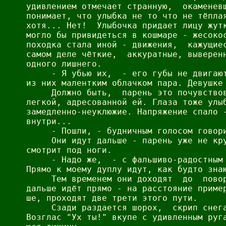
удивлением отмечает странную,  окаменевш
понимает, что улыбка не то что не тёплая
хотя... Нет!  Улыбочка придает лицу жутк
могло бы привидеться в кошмаре - жесокос
походка стала иной - движения,  кажущиес
самом деле чёткие,  аккуратные, выверенн
одного лишнего.

     - Я убью их,  - его губы не двигают
из них малентким облачком пара. Девушке 
     Должно быть,  парень это почувствов
легкой, адресованной ей. Глаза тоже улыб
замедленно-неуклюжие. Напряжение спало -
внутри...

     - Пошли, - будничным голосом говори
     Они идут дальше - парень уже не кру
смотрит под ноги.

     - Надо же,  - с фальшиво-радостным 
Прямо к моему дуплу идут, как будто знаю
     Тем временем они доходят  до  повор
дальше идёт прямо - на расстояние пример
ше, проходят две трети этого пути.

     Сзади раздается шорох,  скрип снега
Возглас "Ух ты!" вкупе с удивленным руга