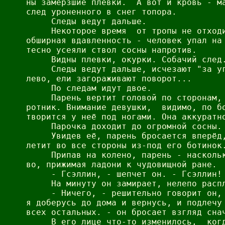
ны замерзшие плевки.  А вот и кровь - ма
след уроненного в снег топора.

     Следы ведут дальше.

     Некоторое время  от тропы не отходи
обширная вдавленность - человек упал на 
тесно усеяли ствол сосны напротив.

     Видны плевки, окурки. Собачий след.
     Следы ведут дальше, исчезают "за уг
лево, ели загораживают поворот...

     По следам идут двое.

     Парень вертит головой по сторонам, 
ротник. Внимание девушки,  видимо, по бо
творится у неё под ногами. Она аккуратно
     Парочка доходит до огромной сосны.

     Увидев её, парень бросается вперёд,
летит во все стороны из-под его ботинок.
     Припав на колено, парень - наскольк
во, прижимая ладони к чудовищной ране.

     - Гсэллин, - шепчет он. - Гсэллин!

     На минуту он замирает, нелепо распл
     - Ничего, - решительно говорит он, 
я доберусь до дома и вернусь, и подлечу 
всех остальных. - он бросает взгляд снач
     В его лице что-то изменилось,  когд