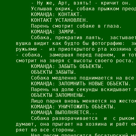
     - Ну же, Арт, взять! - кричит он.

     Услышав окрик, собака прыжком преод
     КОМАНДА: КОНТАКТ.

     КОНТАКТ УСТАНОВЛЕН.

     Парень смотрит собаке в глаза.

     КОМАНДА: ЗАМРИ.

     Собака, прекратив лаять,  застывает
вушка видит как будто бы фотографию:  зи
ружьями -  из приоткрытого рта хозяина с
- собака,  замершая перед парнем,  и тот
смотрит на зверя с высоты своего роста.

     КОМАНДА: ЗАБЫТЬ ОБЪЕКТЫ.

     ОБЪЕКТЫ ЗАБЫТЫ.

     Собака медленно поднимается на все 
     КОМАНДА: ЗАПОМНИТЬ НОВЫЕ ОБЪЕКТЫ.

     Парень на долю секунды вскидывает г
     ОБЪЕКТЫ ЗАПОМНЕНЫ.

     Лицо парня вновь меняется на жесток
     КОМАНДА: УНИЧТОЖИТЬ ОБЪЕКТЫ.

     КОМАНДА ВЫПОЛНЯЕТСЯ...

     Собака разворачивается  и  с рыком 
думают, она прыгает на хозяина и рвёт ем
ряет во все стороны.

     Над лесом проносится богатырский ма