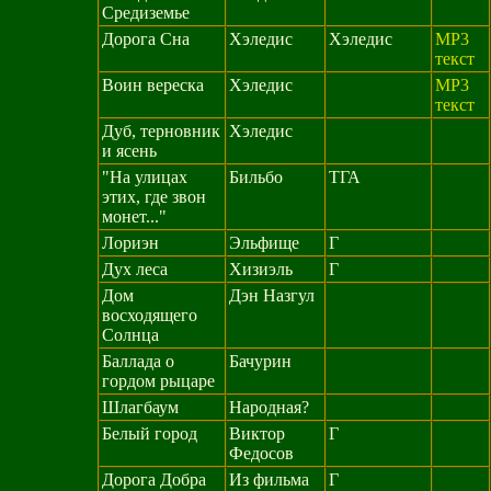
Средиземье
Дорога Сна
Хэледис
Хэледис
MP3
текст
Воин вереска
Хэледис
MP3
текст
Дуб, терновник
Хэледис
и ясень
"На улицах
Бильбо
ТГА
этих, где звон
монет..."
Лориэн
Эльфище
Г
Дух леса
Хизиэль
Г
Дом
Дэн Назгул
восходящего
Солнца
Баллада о
Бачурин
гордом рыцаре
Шлагбаум
Народная?
Белый город
Виктор
Г
Федосов
Дорога Добра
Из фильма
Г