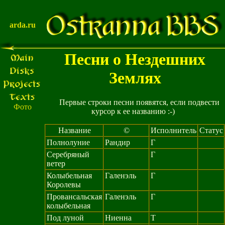
arda.ru
Песни о Нездешних
Землях
Первые строки песни появятся, если подвести
Фото
курсор к ее названию :-)
Название
©
Исполнитель
Статус
Полнолуние
Рандир
Г
Серебряный
Г
ветер
Колыбельная
Галенэль
Г
Королевы
Провансальская
Галенэль
Г
колыбельная
Под луной
Ниенна
Т