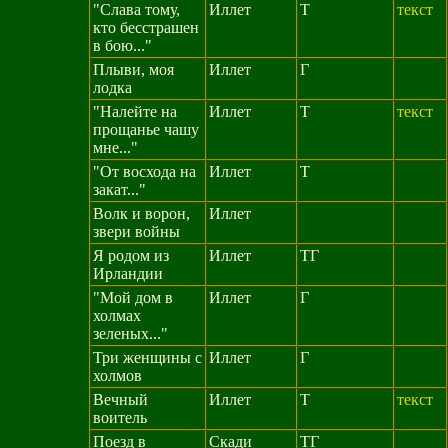
"Слава тому,
Иллет
Т
текст
кто бесстрашен
в бою..."
Плыви, моя
Иллет
Г
лодка
"Налейте на
Иллет
Т
текст
прощанье чашу
мне..."
"От восхода на
Иллет
Т
закат..."
Волк и ворон,
Иллет
звери войны
Я родом из
Иллет
ТГ
Ирландии
"Мой дом в
Иллет
Г
холмах
зеленых..."
Три женщины с
Иллет
Г
холмов
Вечный
Иллет
Т
текст
воитель
Поезд в
Скади
ТГ