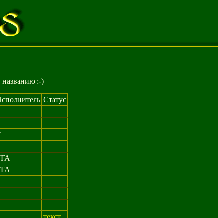
 названию :-)
Исполнитель
Статус
Т
Т
ТГА
ТГА
Г
текст