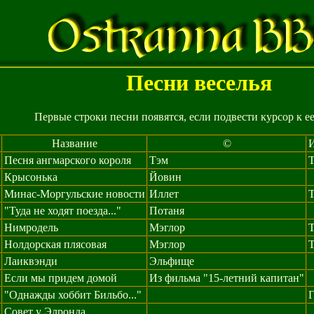
Песни веселья
Первые строки песни появятся, если подвести курсор к ее
Название
©
Песня ангмарского короля
Тэм
Крысонька
Йовин
Минас-Моргульские новости
Иллет
"Туда не ходят поезда..."
Потаня
Нимродель
Мэглор
Нолдорская плясовая
Мэглор
Лаиквэнди
Эльфище
Если мы придем домой
Из фильма "15-летний капитан"
"Однажды хоббит Бильбо..."
Совет у Элронда