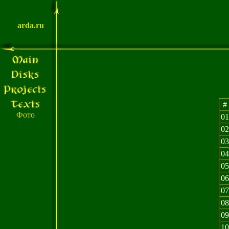
arda.ru
#
Фото
01
02
03
04
05
06
07
08
09
10