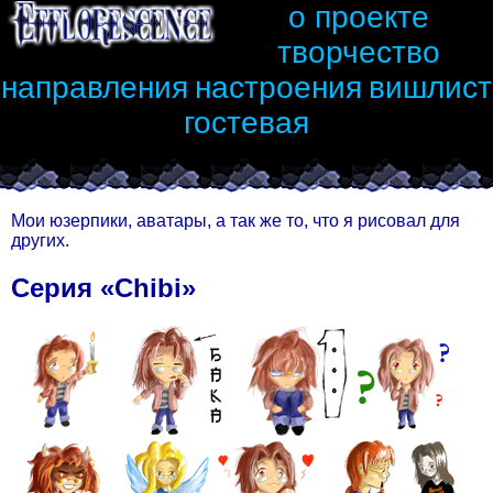
о проекте
творчество
направления
настроения
вишлист
гостевая
Мои юзерпики, аватары, а так же то, что я рисовал для
других.
Серия «Chibi»