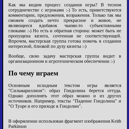
Как мы видим процесс создания игры? В тесном
сотрудничестве с игроками :-) То есть, приветствуются
комментарии, предложения, возражения. Только так мы
сможем создать нечто прекрасное и живое, не
являющееся вдобавок чьими-то субъективными
глюками :-) Но есть и обратная сторона: может быть не
пропущена квэнта, сочтенная не соответствующей.
Впрочем, мастерская группа готова помочь в создании
интересной, близкой по духу квэнты :-)
Вообще, свою задачу мастерская группа видит в
организационном и игротехническом обеспечении :-)
По чему играем
Основным исходным текстом игры является
"Сильмариллион": образ Гондолина берется оттуда.
Однако дополнять этот образ можно и из других
источников. Например, тексты "Падение Гондолина" и
"О Туоре и его приходе в Гондолин".
В оформлении использован фрагмент изображения Keith
Parkinson