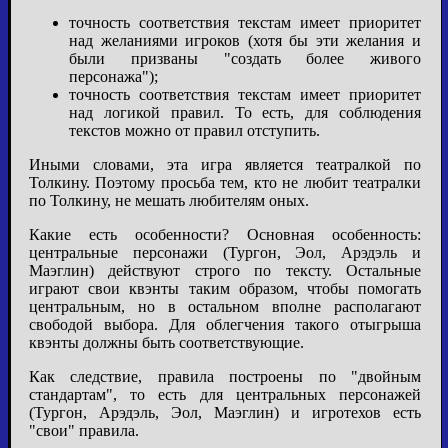
точность соответствия текстам имеет приоритет
над желаниями игроков (хотя бы эти желания и
были призваны "создать более живого
персонажа");
точность соответствия текстам имеет приоритет
над логикой правил. То есть, для соблюдения
текстов можно от правил отступить.
Иными словами, эта игра является театралкой по
Толкину. Поэтому просьба тем, кто не любит театралки
по Толкину, не мешать любителям оных.
Какие есть особенности? Основная особенность:
центральные персонажи (Тургон, Эол, Арэдэль и
Маэглин) действуют строго по тексту. Остальные
играют свои квэнты таким образом, чтобы помогать
центральным, но в остальном вполне располагают
свободой выбора. Для облегчения такого отыгрыша
квэнты должны быть соответствующие.
Как следствие, правила построены по "двойным
стандартам", то есть для центральных персонажей
(Тургон, Арэдэль, Эол, Маэглин) и игротехов есть
"свои" правила.